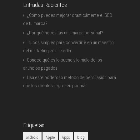
Entradas Recientes
¿Cómo puedes mejorar drasticámente el SEO
de tu marca?
¿Por qué necesitas una marca personal?
Trucos simples para convertirte en un maestro
del marketing en LinkedIn
Conoce qué es lo bueno y lo malo de los
anuncios pagados
Usa este poderoso método de persuasión para
que los clientes regresen por más
Etiquetas
android
Apple
Apps
blog