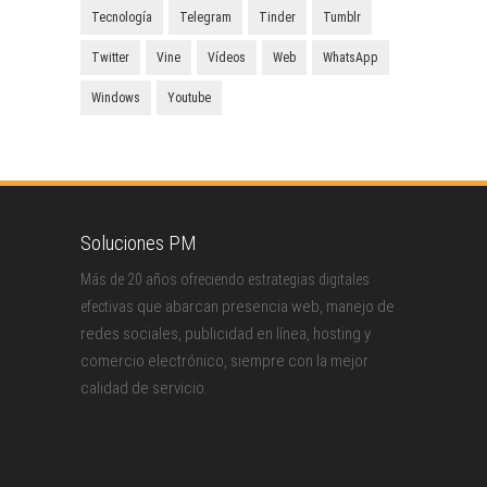
Tecnología
Telegram
Tinder
Tumblr
Twitter
Vine
Vídeos
Web
WhatsApp
Windows
Youtube
Soluciones PM
Más de 20 años ofreciendo estrategias digitales
que abarcan presencia web, manejo de
efectivas
redes sociales, publicidad en línea, hosting y
comercio electrónico, siempre con la mejor
calidad de servicio.