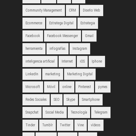
Community Management
CRM
Diseño Web
Ecommerce
Estratega Digital
Estrategia
Facebook
Facebook Messenger
Gmail
herramienta
infografías
Instagram
inteligencia artificial
Internet
iOS
Iphone
LinkedIn
marketing
Marketing Digital
Microsoft
Móvil
online
Pinterest
pymes
Redes Sociales
SEO
Skype
Smartphone
Snapchat
Social Media
Tecnología
Telegram
Tinder
Tumblr
Twitter
Vine
vídeos