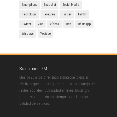
Smartphone
Snapchat
Social Media
Tecnología
Telegram
Tinder
Tumblr
Twitter
Vine
Vídeos
Web
WhatsApp
Windows
Youtube
Soluciones PM
Más de 20 años ofreciendo estrategias digitales
que abarcan presencia web, manejo de
efectivas
redes sociales, publicidad en línea, hosting y
comercio electrónico, siempre con la mejor
calidad de servicio.