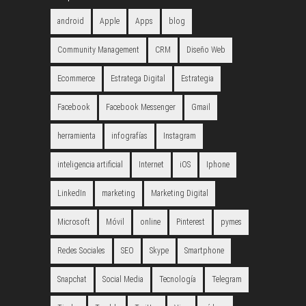
android
Apple
Apps
blog
Community Management
CRM
Diseño Web
Ecommerce
Estratega Digital
Estrategia
Facebook
Facebook Messenger
Gmail
herramienta
infografías
Instagram
inteligencia artificial
Internet
iOS
Iphone
LinkedIn
marketing
Marketing Digital
Microsoft
Móvil
online
Pinterest
pymes
Redes Sociales
SEO
Skype
Smartphone
Snapchat
Social Media
Tecnología
Telegram