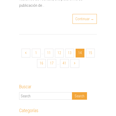
publicación de…
Continuar →
1
...
11
12
13
14
15
16
17
...
41
Buscar
Categorías