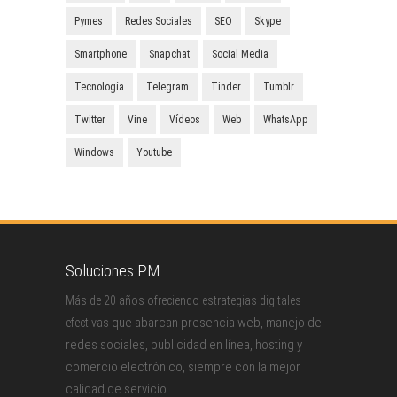
Pymes
Redes Sociales
SEO
Skype
Smartphone
Snapchat
Social Media
Tecnología
Telegram
Tinder
Tumblr
Twitter
Vine
Vídeos
Web
WhatsApp
Windows
Youtube
Soluciones PM
Más de 20 años ofreciendo estrategias digitales
que abarcan presencia web, manejo de
efectivas
redes sociales, publicidad en línea, hosting y
comercio electrónico, siempre con la mejor
calidad de servicio.