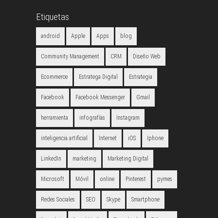
Etiquetas
android
Apple
Apps
blog
Community Management
CRM
Diseño Web
Ecommerce
Estratega Digital
Estrategia
Facebook
Facebook Messenger
Gmail
herramienta
infografías
Instagram
inteligencia artificial
Internet
iOS
Iphone
LinkedIn
marketing
Marketing Digital
Microsoft
Móvil
online
Pinterest
pymes
Redes Sociales
SEO
Skype
Smartphone