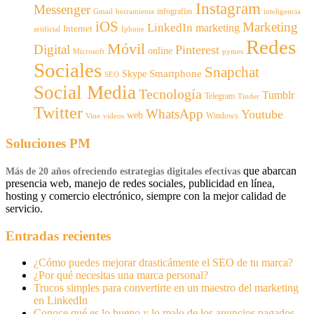
Instagram
Messenger
infografías
Gmail
inteligencia
herramienta
iOS
Marketing
LinkedIn
marketing
Internet
artificial
Iphone
Redes
Móvil
Digital
Pinterest
online
Microsoft
pymes
Sociales
Snapchat
Smartphone
Skype
SEO
Social Media
Tecnología
Tumblr
Telegram
Tinder
Twitter
WhatsApp
Youtube
web
Windows
Vine
vídeos
Soluciones PM
que abarcan
Más de 20 años ofreciendo estrategias digitales efectivas
presencia web, manejo de redes sociales, publicidad en línea,
hosting y comercio electrónico, siempre con la mejor calidad de
servicio.
Entradas recientes
¿Cómo puedes mejorar drasticámente el SEO de tu marca?
¿Por qué necesitas una marca personal?
Trucos simples para convertirte en un maestro del marketing
en LinkedIn
Conoce qué es lo bueno y lo malo de los anuncios pagados