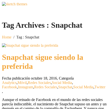
Tag Archives :
Snapchat
Home
/
Tag : Snapchat
Snapchat sigue siendo la
preferida
Fecha publicación octubre 18, 2016
,
Categoría
Analytics
,
Móvil
,
Redes Sociales
,
Social Media
,
Facebook
,
Instagram
,
Redes Sociales
,
Snapchat
,
Social Media
,
Twitter
,
Aunque el reinado de Facebook en el mundo de las redes sociales
parecía indiscutible, el nacimiento de Snapchat supuso un antes y un
después en el camino de la compañía de Zuckerberg. Y parece que,