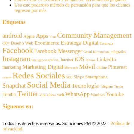
Usa este poderoso método de persuasión para que los clientes
regresen por más
Etiquetas
Community Management
android
Apps
Apple
blog
Estratega Digital
Ecommerce
Diseño Web
CRM
Estrategia
Facebook
Facebook Messenger
infografías
Gmail
herramienta
Instagram
iOS
LinkedIn
Internet
inteligencia artificial
Iphone
Móvil
Marketing Digital
Pinterest
marketing
online
Microsoft
Redes Sociales
Smartphone
Skype
pymes
SEO
Social Media
Snapchat
Tecnología
Telegram
Tinder
Twitter
WhatsApp
Youtube
Tumblr
web
Windows
Vine
vídeos
Siguenos en:
Todos los derechos reservados. Soluciones PM © 2022 -
Política de
privacidad