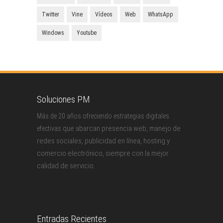
Twitter
Vine
Vídeos
Web
WhatsApp
Windows
Youtube
Soluciones PM
Más de 20 años ofreciendo estrategias digitales
que abarcan presencia web, manejo de
efectivas
redes sociales, publicidad en línea, hosting y
comercio electrónico, siempre con la mejor
calidad de servicio.
Entradas Recientes