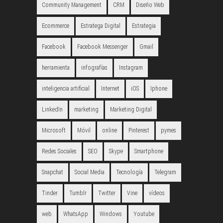
Community Management
CRM
Diseño Web
Ecommerce
Estratega Digital
Estrategia
Facebook
Facebook Messenger
Gmail
herramienta
infografías
Instagram
inteligencia artificial
Internet
iOS
Iphone
LinkedIn
marketing
Marketing Digital
Microsoft
Móvil
online
Pinterest
pymes
Redes Sociales
SEO
Skype
Smartphone
Snapchat
Social Media
Tecnología
Telegram
Tinder
Tumblr
Twitter
Vine
vídeos
web
WhatsApp
Windows
Youtube