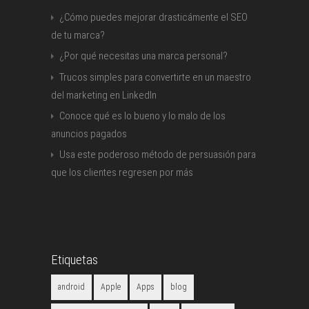
¿Cómo puedes mejorar drasticámente el SEO
de tu marca?
¿Por qué necesitas una marca personal?
Trucos simples para convertirte en un maestro
del marketing en LinkedIn
Conoce qué es lo bueno y lo malo de los
anuncios pagados
Usa este poderoso método de persuasión para
que los clientes regresen por más
Etiquetas
android
Apple
Apps
blog