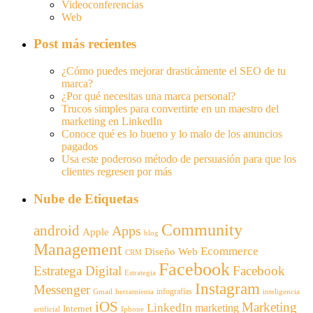
Videoconferencias
Web
Post más recientes
¿Cómo puedes mejorar drasticámente el SEO de tu
marca?
¿Por qué necesitas una marca personal?
Trucos simples para convertirte en un maestro del
marketing en LinkedIn
Conoce qué es lo bueno y lo malo de los anuncios
pagados
Usa este poderoso método de persuasión para que los
clientes regresen por más
Nube de Etiquetas
Community
android
Apps
Apple
blog
Management
Ecommerce
Diseño Web
CRM
Facebook
Estratega Digital
Facebook
Estrategia
Instagram
Messenger
infografías
Gmail
inteligencia
herramienta
iOS
Marketing
LinkedIn
marketing
Internet
artificial
Iphone