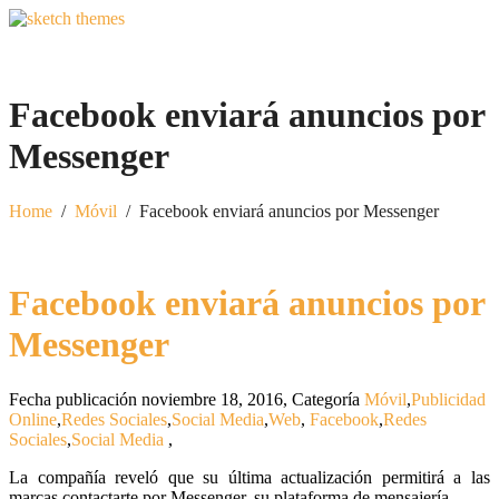
Facebook enviará anuncios por
Messenger
Home
/
Móvil
/
Facebook enviará anuncios por Messenger
Facebook enviará anuncios por
Messenger
Fecha publicación noviembre 18, 2016
,
Categoría
Móvil
,
Publicidad
Online
,
Redes Sociales
,
Social Media
,
Web
,
Facebook
,
Redes
Sociales
,
Social Media
,
La compañía reveló que su última actualización permitirá a las
marcas contactarte por Messenger, su plataforma de mensajería.