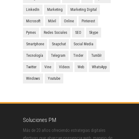
LinkedIn
Marketing
Marketing Digital
Microsoft
Móvil
Online
Pinterest
Pymes
Redes Sociales
SEO
Skype
Smartphone
Snapchat
Social Media
Tecnología
Telegram
Tinder
Tumblr
Twitter
Vine
Vídeos
Web
WhatsApp
Windows
Youtube
Soluciones PM
Más de 20 años ofreciendo estrategias digitales
que abarcan presencia web, manejo de
efectivas