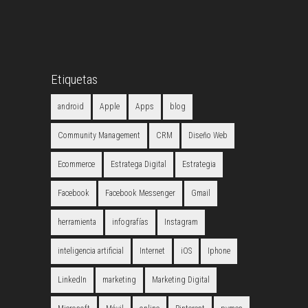
Etiquetas
android
Apple
Apps
blog
Community Management
CRM
Diseño Web
Ecommerce
Estratega Digital
Estrategia
Facebook
Facebook Messenger
Gmail
herramienta
infografías
Instagram
inteligencia artificial
Internet
iOS
Iphone
LinkedIn
marketing
Marketing Digital