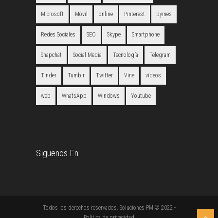
Microsoft
Móvil
online
Pinterest
pymes
Redes Sociales
SEO
Skype
Smartphone
Snapchat
Social Media
Tecnología
Telegram
Tinder
Tumblr
Twitter
Vine
vídeos
web
WhatsApp
Windows
Youtube
Siguenos En:
Todos los derechos reservados. Soluciones PM © 2022 -
Política de privacidad