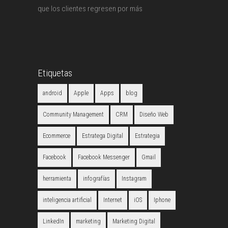
que los clientes regresen por más
Etiquetas
android
Apple
Apps
blog
Community Management
CRM
Diseño Web
Ecommerce
Estratega Digital
Estrategia
Facebook
Facebook Messenger
Gmail
herramienta
infografías
Instagram
inteligencia artificial
Internet
iOS
Iphone
LinkedIn
marketing
Marketing Digital