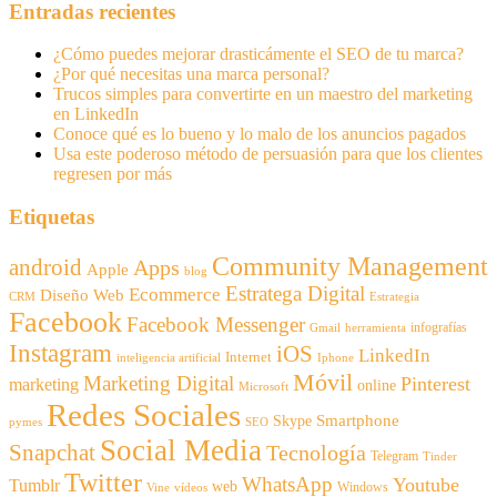
Entradas recientes
¿Cómo puedes mejorar drasticámente el SEO de tu marca?
¿Por qué necesitas una marca personal?
Trucos simples para convertirte en un maestro del marketing
en LinkedIn
Conoce qué es lo bueno y lo malo de los anuncios pagados
Usa este poderoso método de persuasión para que los clientes
regresen por más
Etiquetas
Community Management
android
Apps
Apple
blog
Estratega Digital
Ecommerce
Diseño Web
CRM
Estrategia
Facebook
Facebook Messenger
infografías
Gmail
herramienta
Instagram
iOS
LinkedIn
Internet
inteligencia artificial
Iphone
Móvil
Marketing Digital
Pinterest
marketing
online
Microsoft
Redes Sociales
Smartphone
Skype
pymes
SEO
Social Media
Snapchat
Tecnología
Telegram
Tinder
Twitter
WhatsApp
Youtube
Tumblr
web
Windows
Vine
vídeos