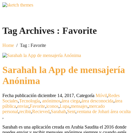
Tag Archives :
Favorite
Home
/
Tag : Favorite
Sarahah la App de mensajería
Anónima
Fecha publicación diciembre 14, 2017
,
Categoría
Móvil
,
Redes
Sociales
,
Tecnología
,
anónimos
,
área ciega
,
área desconocida
,
área
pública
,
enviar
,
Favorite
,
iconos
,
Lupa
,
mensajes
,
mercado
personal
,
recibir
,
Recieved
,
Sarahah
,
Sent
,
ventana de Johari área oculta
,
Sarahah es una aplicación creada en Arabia Saudita el 2016 donde
puedes enviar y recibir mensajes anónimos siempre y cuando estés