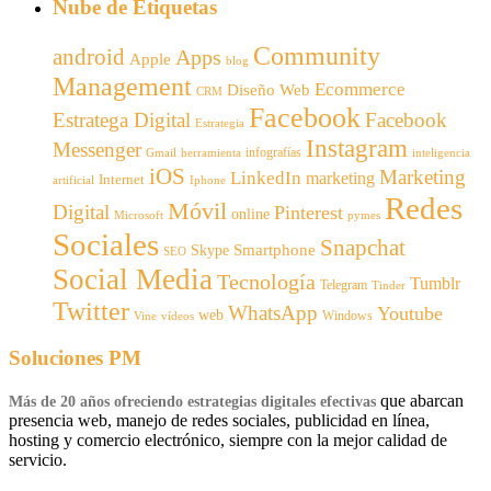
Nube de Etiquetas
Community
android
Apps
Apple
blog
Management
Ecommerce
Diseño Web
CRM
Facebook
Estratega Digital
Facebook
Estrategia
Instagram
Messenger
infografías
Gmail
inteligencia
herramienta
iOS
Marketing
LinkedIn
marketing
Internet
artificial
Iphone
Redes
Móvil
Digital
Pinterest
online
Microsoft
pymes
Sociales
Snapchat
Smartphone
Skype
SEO
Social Media
Tecnología
Tumblr
Telegram
Tinder
Twitter
WhatsApp
Youtube
web
Windows
Vine
vídeos
Soluciones PM
que abarcan
Más de 20 años ofreciendo estrategias digitales efectivas
presencia web, manejo de redes sociales, publicidad en línea,
hosting y comercio electrónico, siempre con la mejor calidad de
servicio.