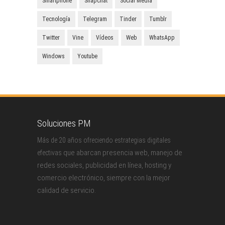
Smartphone
Snapchat
Social Media
Tecnología
Telegram
Tinder
Tumblr
Twitter
Vine
Vídeos
Web
WhatsApp
Windows
Youtube
Soluciones PM
Más de 20 años ofreciendo estrategias digitales
que abarcan presencia web, manejo de
efectivas
redes sociales, publicidad en línea, hosting y
comercio electrónico, siempre con la mejor
calidad de servicio.