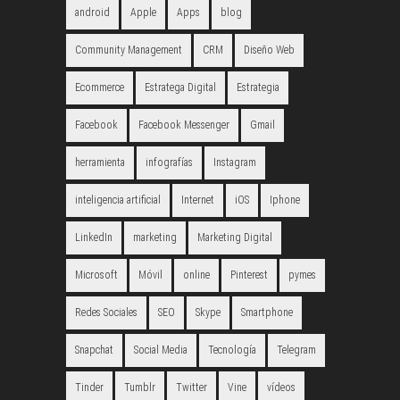
android
Apple
Apps
blog
Community Management
CRM
Diseño Web
Ecommerce
Estratega Digital
Estrategia
Facebook
Facebook Messenger
Gmail
herramienta
infografías
Instagram
inteligencia artificial
Internet
iOS
Iphone
LinkedIn
marketing
Marketing Digital
Microsoft
Móvil
online
Pinterest
pymes
Redes Sociales
SEO
Skype
Smartphone
Snapchat
Social Media
Tecnología
Telegram
Tinder
Tumblr
Twitter
Vine
vídeos