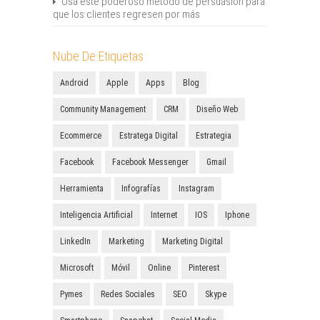
Usa este poderoso método de persuasión para
que los clientes regresen por más
Nube De Etiquetas
Android
Apple
Apps
Blog
Community Management
CRM
Diseño Web
Ecommerce
Estratega Digital
Estrategia
Facebook
Facebook Messenger
Gmail
Herramienta
Infografías
Instagram
Inteligencia Artificial
Internet
IOS
Iphone
LinkedIn
Marketing
Marketing Digital
Microsoft
Móvil
Online
Pinterest
Pymes
Redes Sociales
SEO
Skype