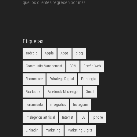
que los clientes regresen por más
Etiquetas
android
Apple
Apps
blog
Community Management
CRM
Diseño Web
Ecommerce
Estratega Digital
Estrategia
Facebook
Facebook Messenger
Gmail
herramienta
infografías
Instagram
inteligencia artificial
Internet
iOS
Iphone
LinkedIn
marketing
Marketing Digital