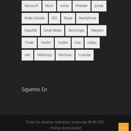
Microsoft
Móvil
online
Pinterest
pymes
Redes Sociales
SEO
Skype
Smartphone
Snapchat
Social Media
Tecnología
Telegram
Tinder
Tumblr
Twitter
Vine
vídeos
web
WhatsApp
Windows
Youtube
Siguenos En:
Todos los derechos reservados. Soluciones PM © 2022 -
Política de privacidad