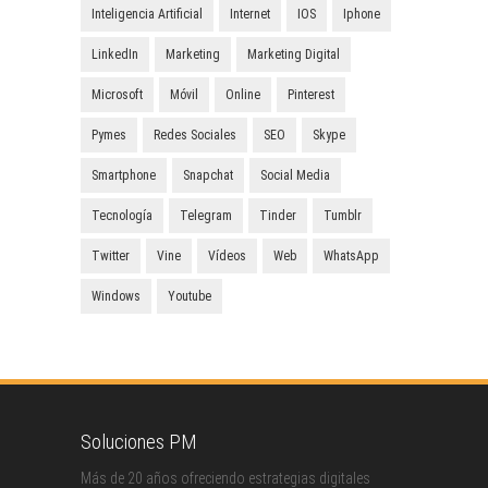
Inteligencia Artificial
Internet
IOS
Iphone
LinkedIn
Marketing
Marketing Digital
Microsoft
Móvil
Online
Pinterest
Pymes
Redes Sociales
SEO
Skype
Smartphone
Snapchat
Social Media
Tecnología
Telegram
Tinder
Tumblr
Twitter
Vine
Vídeos
Web
WhatsApp
Windows
Youtube
Soluciones PM
Más de 20 años ofreciendo estrategias digitales