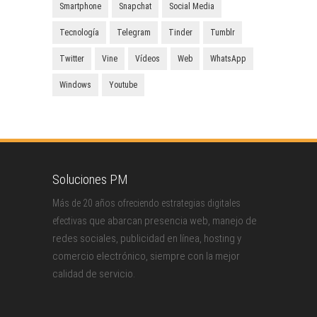
Smartphone
Snapchat
Social Media
Tecnología
Telegram
Tinder
Tumblr
Twitter
Vine
Vídeos
Web
WhatsApp
Windows
Youtube
Soluciones PM
Más de 20 años ofreciendo estrategias digitales
que abarcan presencia web, manejo de
efectivas
redes sociales, publicidad en línea, hosting y
comercio electrónico, siempre con la mejor
calidad de servicio.