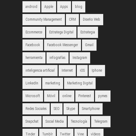
android
Apple
Apps
blog
Community Management
CRM
Diseño Web
Ecommerce
Estratega Digital
Estrategia
Facebook
Facebook Messenger
Gmail
herramienta
infografías
Instagram
inteligencia artificial
Internet
iOS
Iphone
LinkedIn
marketing
Marketing Digital
Microsoft
Móvil
online
Pinterest
pymes
Redes Sociales
SEO
Skype
Smartphone
Snapchat
Social Media
Tecnología
Telegram
Tinder
Tumblr
Twitter
Vine
vídeos