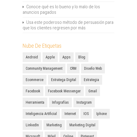
Conoce qué es lo bueno y lo malo de los
anuncios pagados
Usa este poderoso método de persuasión para
que los clientes regresen por más
Nube De Etiquetas
Android
Apple
Apps
Blog
Community Management
CRM
Diseño Web
Ecommerce
Estratega Digital
Estrategia
Facebook
Facebook Messenger
Gmail
Herramienta
Infografías
Instagram
Inteligencia Artificial
Internet
IOS
Iphone
LinkedIn
Marketing
Marketing Digital
Microsoft
Móvil
Online
Pinterest