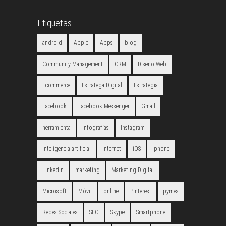
Etiquetas
android
Apple
Apps
blog
Community Management
CRM
Diseño Web
Ecommerce
Estratega Digital
Estrategia
Facebook
Facebook Messenger
Gmail
herramienta
infografías
Instagram
inteligencia artificial
Internet
iOS
Iphone
LinkedIn
marketing
Marketing Digital
Microsoft
Móvil
online
Pinterest
pymes
Redes Sociales
SEO
Skype
Smartphone