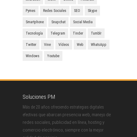
Pymes
Redes Sociales
SEO
Skype
Smartphone
Snapchat
Social Media
Tecnología
Telegram
Tinder
Tumblr
Twitter
Vine
Vídeos
Web
WhatsApp
Windows
Youtube
Soluciones PM
Más de 20 años ofreciendo estrategias digitales
que abarcan presencia web, manejo de
efectivas
redes sociales, publicidad en línea, hosting y
comercio electrónico, siempre con la mejor