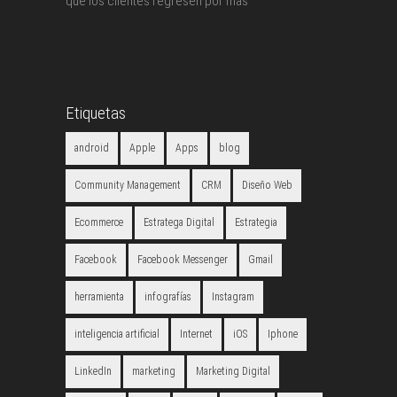
que los clientes regresen por más
Etiquetas
android
Apple
Apps
blog
Community Management
CRM
Diseño Web
Ecommerce
Estratega Digital
Estrategia
Facebook
Facebook Messenger
Gmail
herramienta
infografías
Instagram
inteligencia artificial
Internet
iOS
Iphone
LinkedIn
marketing
Marketing Digital