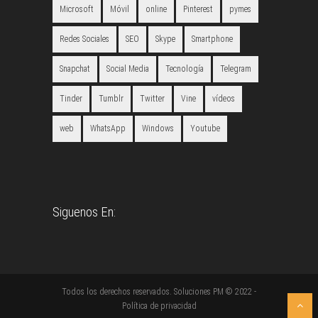
Microsoft
Móvil
online
Pinterest
pymes
Redes Sociales
SEO
Skype
Smartphone
Snapchat
Social Media
Tecnología
Telegram
Tinder
Tumblr
Twitter
Vine
vídeos
web
WhatsApp
Windows
Youtube
Siguenos En:
Todos los derechos reservados. Soluciones PM © 2022 -
Política de privacidad