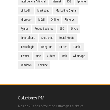
Inteligencia Artificial
Internet
IOS
Iphone
LinkedIn
Marketing
Marketing Digital
Microsoft
Móvil
Online
Pinterest
Pymes
Redes Sociales
SEO
Skype
Smartphone
Snapchat
Social Media
Tecnología
Telegram
Tinder
Tumblr
Twitter
Vine
Vídeos
Web
WhatsApp
Windows
Youtube
Soluciones PM
Más de 20 años ofreciendo estrategias digitales