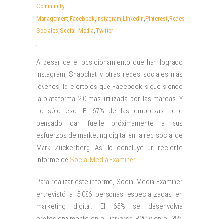
Community
Management
,
Facebook
,
Instagram
,
LinkedIn
,
Pinterest
,
Redes
Sociales
,
Social Media
,
Twitter
,
A pesar de el posicionamiento que han logrado
Instagram, Snapchat y otras redes sociales más
jóvenes, lo cierto es que Facebook sigue siendo
la plataforma 2.0 mas utilizada por las marcas. Y
no sólo eso. El 67% de las empresas tiene
pensado dar fuelle próximamente a sus
esfuerzos de marketing digital en la red social de
Mark Zuckerberg. Así lo concluye un reciente
informe de
Social Media Examiner
.
Para realizar este informe, Social Media Examiner
entrevistó a 5.086 personas especializadas en
marketing digital. El 65% se desenvolvía
profesionalmente en el universo B2C y en el 35%