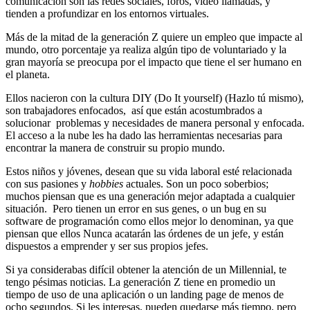
comunicación son las redes sociales, foros, video llamadas, y
tienden a profundizar en los entornos virtuales.
Más de la mitad de la generación Z quiere un empleo que impacte al
mundo, otro porcentaje ya realiza algún tipo de voluntariado y la
gran mayoría se preocupa por el impacto que tiene el ser humano en
el planeta.
Ellos nacieron con la cultura DIY (Do It yourself) (Hazlo tú mismo),
son trabajadores enfocados, así que están acostumbrados a
solucionar problemas y necesidades de manera personal y enfocada.
El acceso a la nube les ha dado las herramientas necesarias para
encontrar la manera de construir su propio mundo.
Estos niños y jóvenes, desean que su vida laboral esté relacionada
con sus pasiones y
hobbies
actuales. Son un poco soberbios;
muchos piensan que es una generación mejor adaptada a cualquier
situación. Pero tienen un error en sus genes, o un bug en su
software de programación como ellos mejor lo denominan, ya que
piensan que ellos Nunca acatarán las órdenes de un jefe, y están
dispuestos a emprender y ser sus propios jefes.
Si ya considerabas difícil obtener la atención de un Millennial, te
tengo pésimas noticias. La generación Z tiene en promedio un
tiempo de uso de una aplicación o un landing page de menos de
ocho segundos. Si les interesas, pueden quedarse más tiempo, pero