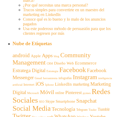
marca?
¿Por qué necesitas una marca personal?
Trucos simples para convertirte en un maestro del
marketing en LinkedIn
Conoce qué es lo bueno y lo malo de los anuncios
pagados
Usa este poderoso método de persuasión para que los
clientes regresen por más
Nube de Etiquetas
Community
android
Apps
Apple
blog
Management
Ecommerce
Diseño Web
CRM
Facebook
Estratega Digital
Facebook
Estrategia
Instagram
Messenger
infografías
Gmail
inteligencia
herramienta
iOS
Marketing
LinkedIn
marketing
Internet
artificial
Iphone
Redes
Móvil
Digital
Pinterest
online
Microsoft
pymes
Sociales
Snapchat
Smartphone
Skype
SEO
Social Media
Tecnología
Tumblr
Telegram
Tinder
Twitter
WhatsApp
Youtube
web
Windows