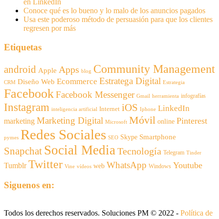
en LinkedIn
Conoce qué es lo bueno y lo malo de los anuncios pagados
Usa este poderoso método de persuasión para que los clientes
regresen por más
Etiquetas
Community Management
android
Apps
Apple
blog
Estratega Digital
Ecommerce
Diseño Web
CRM
Estrategia
Facebook
Facebook Messenger
infografías
Gmail
herramienta
Instagram
iOS
LinkedIn
Internet
inteligencia artificial
Iphone
Móvil
Marketing Digital
Pinterest
marketing
online
Microsoft
Redes Sociales
Smartphone
Skype
pymes
SEO
Social Media
Snapchat
Tecnología
Telegram
Tinder
Twitter
WhatsApp
Youtube
Tumblr
web
Windows
Vine
vídeos
Siguenos en:
Todos los derechos reservados. Soluciones PM © 2022 -
Política de