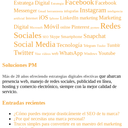
Facebook
Estratega Digital
Facebook
Estrategia
Instagram
Messenger
infografías
Gmail
inteligencia
herramienta
iOS
Marketing
LinkedIn
marketing
Internet
artificial
Iphone
Redes
Móvil
Digital
Pinterest
online
Microsoft
pymes
Sociales
Snapchat
Smartphone
Skype
SEO
Social Media
Tecnología
Tumblr
Telegram
Tinder
Twitter
WhatsApp
Youtube
web
Windows
Vine
vídeos
Soluciones PM
que abarcan
Más de 20 años ofreciendo estrategias digitales efectivas
presencia web, manejo de redes sociales, publicidad en línea,
hosting y comercio electrónico, siempre con la mejor calidad de
servicio.
Entradas recientes
¿Cómo puedes mejorar drasticámente el SEO de tu marca?
¿Por qué necesitas una marca personal?
Trucos simples para convertirte en un maestro del marketing