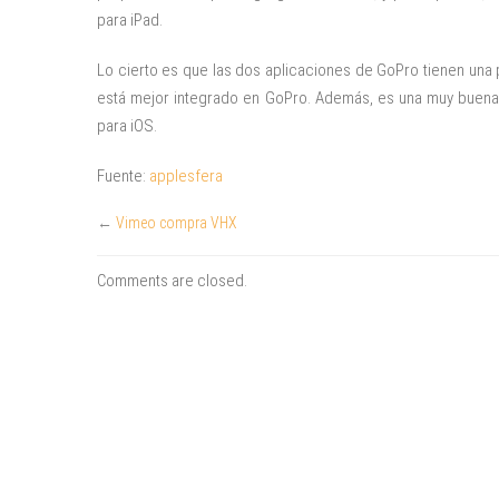
para iPad.
Lo cierto es que las dos aplicaciones de GoPro tienen una p
está mejor integrado en GoPro. Además, es una muy buena al
para iOS.
Fuente:
applesfera
←
Vimeo compra VHX
Comments are closed.