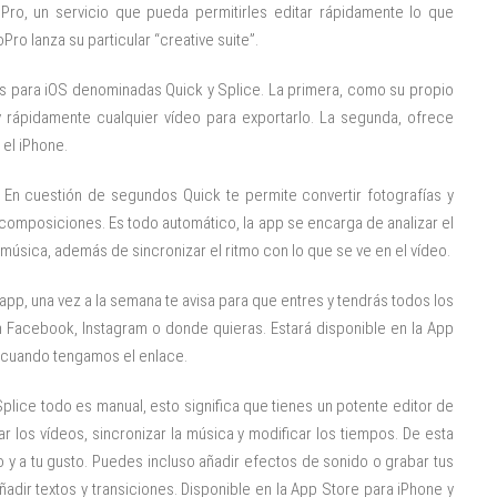
Pro, un servicio que pueda permitirles editar rápidamente lo que
ro lanza su particular “creative suite”.
s para iOS denominadas Quick y Splice. La primera, como su propio
y rápidamente cualquier vídeo para exportarlo. La segunda, ofrece
el iPhone.
. En cuestión de segundos Quick te permite convertir fotografías y
composiciones. Es todo automático, la app se encarga de analizar el
música, además de sincronizar el ritmo con lo que se ve en el vídeo.
 app, una vez a la semana te avisa para que entres y tendrás todos los
n Facebook, Instagram o donde quieras. Estará disponible en la App
s cuando tengamos el enlace.
plice todo es manual, esto significa que tienes un potente editor de
tar los vídeos, sincronizar la música y modificar los tiempos. De esta
 y a tu gusto. Puedes incluso añadir efectos de sonido o grabar tus
adir textos y transiciones. Disponible en la App Store para iPhone y