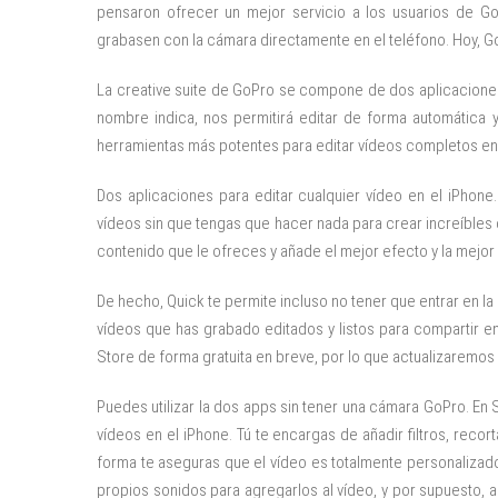
pensaron ofrecer un mejor servicio a los usuarios de Go
grabasen con la cámara directamente en el teléfono. Hoy, GoP
La creative suite de GoPro se compone de dos aplicacione
nombre indica, nos permitirá editar de forma automática 
herramientas más potentes para editar vídeos completos en 
Dos aplicaciones para editar cualquier vídeo en el iPhone
vídeos sin que tengas que hacer nada para crear increíbles 
contenido que le ofreces y añade el mejor efecto y la mejor 
De hecho, Quick te permite incluso no tener que entrar en la
vídeos que has grabado editados y listos para compartir e
Store de forma gratuita en breve, por lo que actualizaremo
Puedes utilizar la dos apps sin tener una cámara GoPro. En S
vídeos en el iPhone. Tú te encargas de añadir filtros, recor
forma te aseguras que el vídeo es totalmente personalizado
propios sonidos para agregarlos al vídeo, y por supuesto, añ