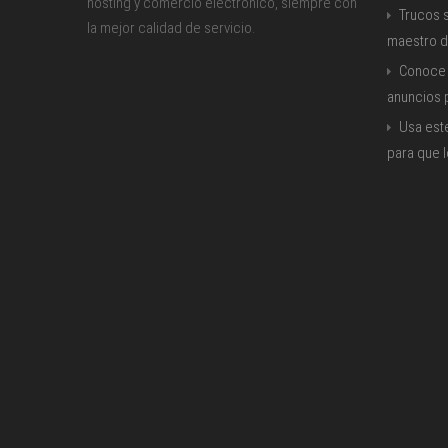
hosting y comercio electrónico, siempre con
Trucos s
la mejor calidad de servicio.
maestro d
Conoce 
anuncios
Usa est
para que 