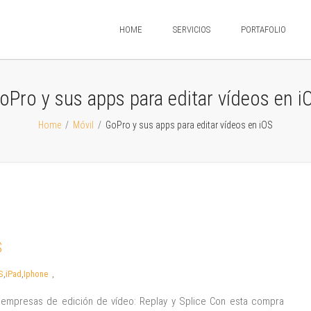
HOME
SERVICIOS
PORTAFOLIO
oPro y sus apps para editar vídeos en i
Home
/
Móvil
/
GoPro y sus apps para editar vídeos en iOS
S
S
,
iPad
,
Iphone
,
s empresas de edición de vídeo: Replay y Splice Con esta compra