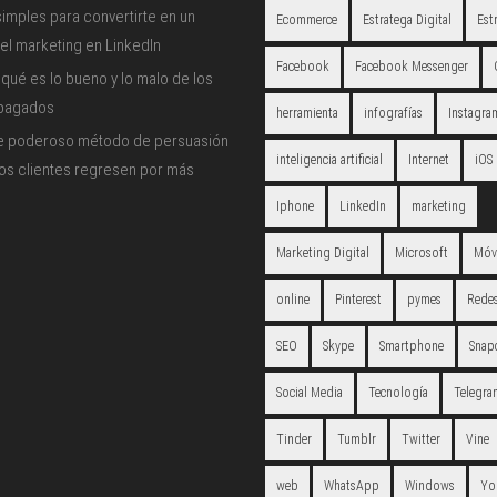
imples para convertirte en un
Ecommerce
Estratega Digital
Est
el marketing en LinkedIn
Facebook
Facebook Messenger
qué es lo bueno y lo malo de los
 pagados
herramienta
infografías
Instagra
e poderoso método de persuasión
inteligencia artificial
Internet
iOS
los clientes regresen por más
Iphone
LinkedIn
marketing
Marketing Digital
Microsoft
Móv
online
Pinterest
pymes
Redes
SEO
Skype
Smartphone
Snap
Social Media
Tecnología
Telegra
Tinder
Tumblr
Twitter
Vine
web
WhatsApp
Windows
Yo