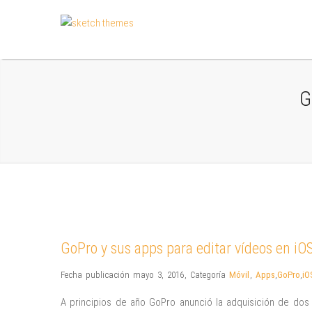
G
GoPro y sus apps para editar vídeos en iO
Fecha publicación mayo 3, 2016
,
Categoría
Móvil
,
Apps
,
GoPro
,
iO
A principios de año GoPro anunció la adquisición de do