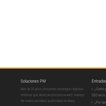
Soluciones PM
Entrada
¿Cómo p
Más de 20 años ofreciendo estrategias digitales
que abarcan presencia web, manejo
efectivas
SEO de tu
de redes sociales, publicidad en línea,
¿Por qu