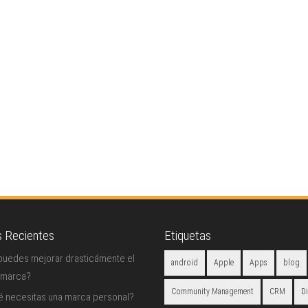
s Recientes
Etiquetas
uedes mejorar drasticámente el
android
Apple
Apps
blog
 marca?
Community Management
CRM
D
é necesitas una marca personal?