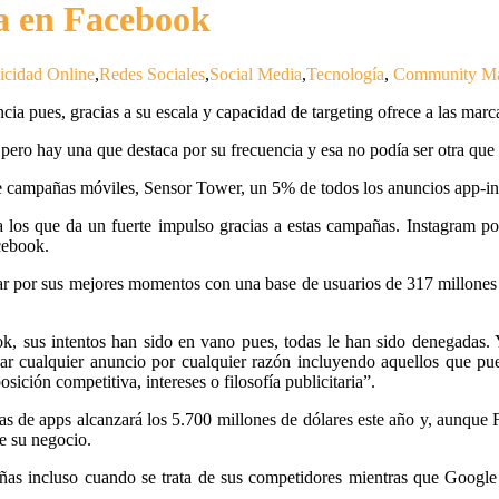
a en Facebook
icidad Online
,
Redes Sociales
,
Social Media
,
Tecnología
,
Community M
ncia pues, gracias a su escala y capacidad de targeting ofrece a las mar
ero hay una que destaca por su frecuencia y esa no podía ser otra que
 de campañas móviles, Sensor Tower, un 5% de todos los anuncios app-in
 los que da un fuerte impulso gracias a estas campañas. Instagram p
cebook.
r por sus mejores momentos con una base de usuarios de 317 millones 
k, sus intentos han sido en vano pues, todas le han sido denegadas. 
nar cualquier anuncio por cualquier razón incluyendo aquellos que pue
sición competitiva, intereses o filosofía publicitaria”.
s de apps alcanzará los 5.700 millones de dólares este año y, aunque 
de su negocio.
ampañas incluso cuando se trata de sus competidores mientras que Goog