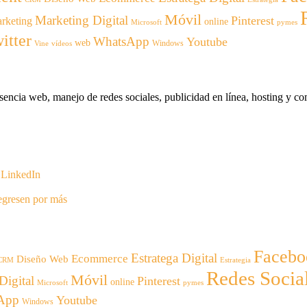
Móvil
Marketing Digital
Pinterest
rketing
online
Microsoft
pymes
itter
WhatsApp
Youtube
web
Windows
Vine
vídeos
encia web, manejo de redes sociales, publicidad en línea, hosting y com
n LinkedIn
regresen por más
Facebo
Estratega Digital
Ecommerce
Diseño Web
CRM
Estrategia
Redes Socia
Móvil
Digital
Pinterest
online
Microsoft
pymes
App
Youtube
Windows