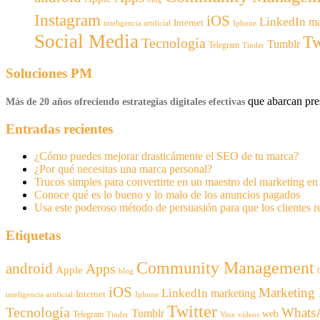
Instagram
iOS
LinkedIn
ma
Internet
inteligencia artificial
Iphone
Social Media
Tw
Tecnología
Tumblr
Telegram
Tinder
Soluciones PM
que abarcan pres
Más de 20 años ofreciendo estrategias digitales efectivas
Entradas recientes
¿Cómo puedes mejorar drasticámente el SEO de tu marca?
¿Por qué necesitas una marca personal?
Trucos simples para convertirte en un maestro del marketing e
Conoce qué es lo bueno y lo malo de los anuncios pagados
Usa este poderoso método de persuasión para que los clientes 
Etiquetas
Community Management
android
Apps
Apple
blog
iOS
Marketing 
LinkedIn
marketing
Internet
inteligencia artificial
Iphone
Twitter
Tecnología
Whats
Tumblr
web
Telegram
Tinder
Vine
vídeos