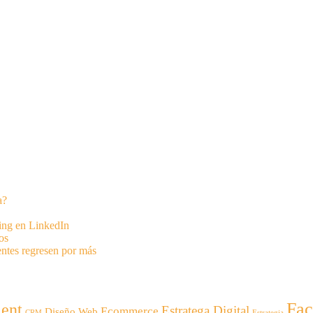
a?
ting en LinkedIn
os
entes regresen por más
Fa
ent
Estratega Digital
Ecommerce
Diseño Web
CRM
Estrategia