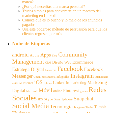
marca?
¿Por qué necesitas una marca personal?
Trucos simples para convertirte en un maestro del
marketing en LinkedIn
Conoce qué es lo bueno y lo malo de los anuncios
pagados
Usa este poderoso método de persuasión para que los
clientes regresen por más
Nube de Etiquetas
Community
android
Apps
Apple
blog
Management
Ecommerce
Diseño Web
CRM
Facebook
Estratega Digital
Facebook
Estrategia
Instagram
Messenger
infografías
Gmail
inteligencia
herramienta
iOS
Marketing
LinkedIn
marketing
Internet
artificial
Iphone
Redes
Móvil
Digital
Pinterest
online
Microsoft
pymes
Sociales
Snapchat
Smartphone
Skype
SEO
Social Media
Tecnología
Tumblr
Telegram
Tinder