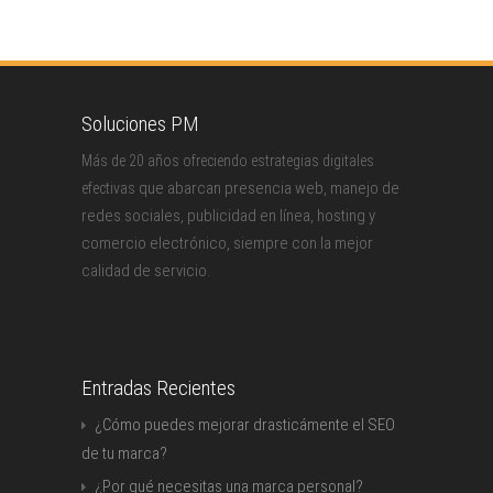
Soluciones PM
Más de 20 años ofreciendo estrategias digitales
que abarcan presencia web, manejo de
efectivas
redes sociales, publicidad en línea, hosting y
comercio electrónico, siempre con la mejor
calidad de servicio.
Entradas Recientes
¿Cómo puedes mejorar drasticámente el SEO
de tu marca?
¿Por qué necesitas una marca personal?