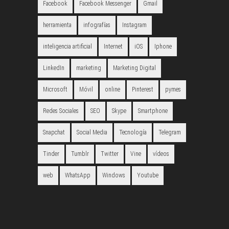
Facebook
Facebook Messenger
Gmail
herramienta
infografías
Instagram
inteligencia artificial
Internet
iOS
Iphone
LinkedIn
marketing
Marketing Digital
Microsoft
Móvil
online
Pinterest
pymes
Redes Sociales
SEO
Skype
Smartphone
Snapchat
Social Media
Tecnología
Telegram
Tinder
Tumblr
Twitter
Vine
vídeos
web
WhatsApp
Windows
Youtube