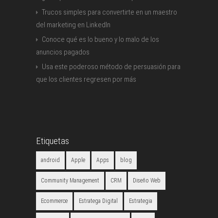
Trucos simples para convertirte en un maestro
del marketing en LinkedIn
Conoce qué es lo bueno y lo malo de los
anuncios pagados
Usa este poderoso método de persuasión para
que los clientes regresen por más
Etiquetas
android
Apple
Apps
blog
Community Management
CRM
Diseño Web
Ecommerce
Estratega Digital
Estrategia