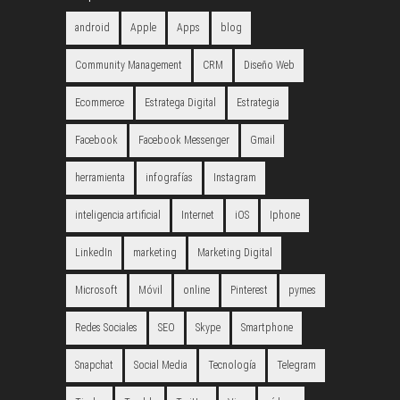
android
Apple
Apps
blog
Community Management
CRM
Diseño Web
Ecommerce
Estratega Digital
Estrategia
Facebook
Facebook Messenger
Gmail
herramienta
infografías
Instagram
inteligencia artificial
Internet
iOS
Iphone
LinkedIn
marketing
Marketing Digital
Microsoft
Móvil
online
Pinterest
pymes
Redes Sociales
SEO
Skype
Smartphone
Snapchat
Social Media
Tecnología
Telegram