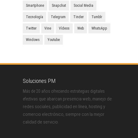
Smartphone
Snapchat
Social Media
Tecnología
Telegram
Tinder
Tumblr
Twitter
Vine
Vídeos
Web
WhatsApp
Windows
Youtube
Soluciones PM
Más de 20 años ofreciendo estrategias digitales
que abarcan presencia web, manejo de
efectivas
redes sociales, publicidad en línea, hosting y
comercio electrónico, siempre con la mejor
calidad de servicio.