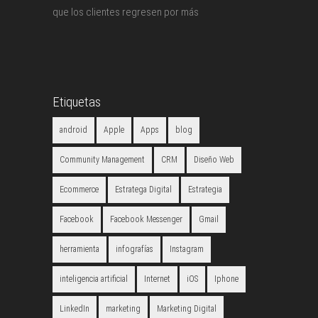
que los clientes regresen por más
Etiquetas
android
Apple
Apps
blog
Community Management
CRM
Diseño Web
Ecommerce
Estratega Digital
Estrategia
Facebook
Facebook Messenger
Gmail
herramienta
infografías
Instagram
inteligencia artificial
Internet
iOS
Iphone
LinkedIn
marketing
Marketing Digital