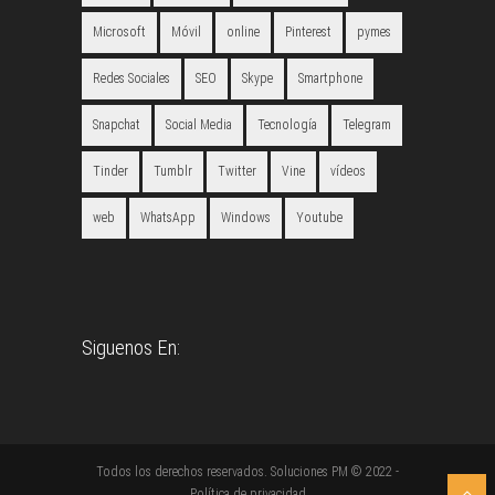
Microsoft
Móvil
online
Pinterest
pymes
Redes Sociales
SEO
Skype
Smartphone
Snapchat
Social Media
Tecnología
Telegram
Tinder
Tumblr
Twitter
Vine
vídeos
web
WhatsApp
Windows
Youtube
Siguenos En:
Todos los derechos reservados. Soluciones PM © 2022 -
Política de privacidad