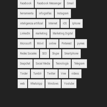
Facebook
Facebook Messenger
Gmail
herramienta
infografías
Instagram
inteligencia artificial
Internet
iOS
Iphone
LinkedIn
marketing
Marketing Digital
Microsoft
Móvil
online
Pinterest
pymes
Redes Sociales
SEO
Skype
Smartphone
Snapchat
Social Media
Tecnología
Telegram
Tinder
Tumblr
Twitter
Vine
vídeos
web
WhatsApp
Windows
Youtube