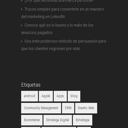
¿Por qué necesitas una marca personal?
Trucos simples para convertirte en un maestro
del marketing en LinkedIn
Conoce qué es lo bueno y lo malo de los
anuncios pagados
Usa este poderoso método de persuasión para
que los clientes regresen por más
Etiquetas
android
Apple
Apps
blog
Community Management
CRM
Diseño Web
Ecommerce
Estratega Digital
Estrategia