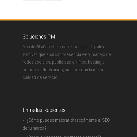
Soluciones PM
Más de 20 años ofreciendo estrategias digitales
que abarcan presencia web, manejo de
efectivas
redes sociales, publicidad en línea, hosting y
comercio electrónico, siempre con la mejor
calidad de servicio.
Entradas Recientes
¿Cómo puedes mejorar drasticámente el SEO
de tu marca?