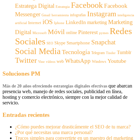
Facebook
Estratega Digital
Facebook
Estrategia
Instagram
Messenger
infografías
Gmail
inteligencia
herramienta
iOS
Marketing
LinkedIn
marketing
Internet
artificial
Iphone
Redes
Móvil
Digital
Pinterest
online
Microsoft
pymes
Sociales
Snapchat
Smartphone
Skype
SEO
Social Media
Tecnología
Tumblr
Telegram
Tinder
Twitter
WhatsApp
Youtube
web
Windows
Vine
vídeos
Soluciones PM
que abarcan
Más de 20 años ofreciendo estrategias digitales efectivas
presencia web, manejo de redes sociales, publicidad en línea,
hosting y comercio electrónico, siempre con la mejor calidad de
servicio.
Entradas recientes
¿Cómo puedes mejorar drasticámente el SEO de tu marca?
¿Por qué necesitas una marca personal?
Trucos simples para convertirte en un maestro del marketing