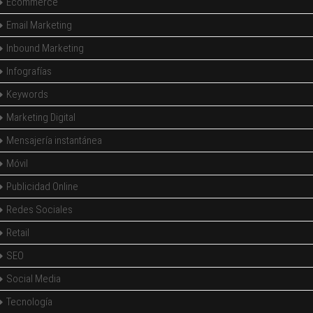
Ecommerce
Email Marketing
Inbound Marketing
Infografías
Keywords
Marketing Digital
Mensajería instantánea
Móvil
Publicidad Online
Redes Sociales
Retail
SEO
Social Media
Tecnología