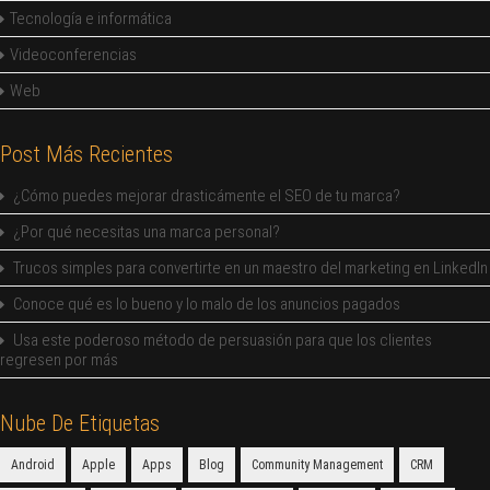
Tecnología e informática
Videoconferencias
Web
Post Más Recientes
¿Cómo puedes mejorar drasticámente el SEO de tu marca?
¿Por qué necesitas una marca personal?
Trucos simples para convertirte en un maestro del marketing en LinkedIn
Conoce qué es lo bueno y lo malo de los anuncios pagados
Usa este poderoso método de persuasión para que los clientes
regresen por más
Nube De Etiquetas
Android
Apple
Apps
Blog
Community Management
CRM