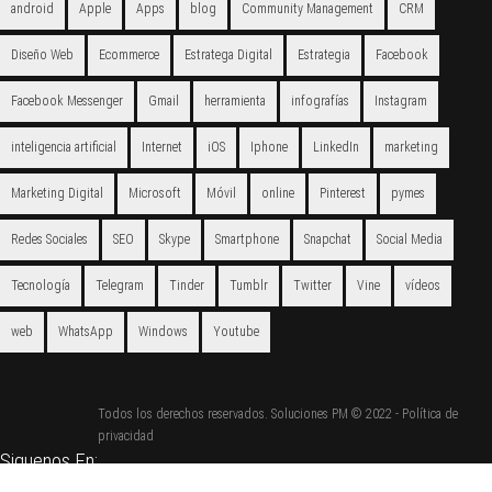
android
Apple
Apps
blog
Community Management
CRM
Diseño Web
Ecommerce
Estratega Digital
Estrategia
Facebook
Facebook Messenger
Gmail
herramienta
infografías
Instagram
inteligencia artificial
Internet
iOS
Iphone
LinkedIn
marketing
Marketing Digital
Microsoft
Móvil
online
Pinterest
pymes
Redes Sociales
SEO
Skype
Smartphone
Snapchat
Social Media
Tecnología
Telegram
Tinder
Tumblr
Twitter
Vine
vídeos
web
WhatsApp
Windows
Youtube
Todos los derechos reservados. Soluciones PM © 2022 -
Política de
privacidad
Siguenos En: