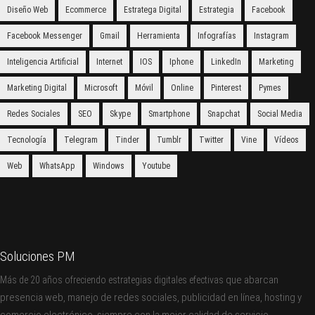
Diseño Web
Ecommerce
Estratega Digital
Estrategia
Facebook
Facebook Messenger
Gmail
Herramienta
Infografías
Instagram
Inteligencia Artificial
Internet
IOS
Iphone
LinkedIn
Marketing
Marketing Digital
Microsoft
Móvil
Online
Pinterest
Pymes
Redes Sociales
SEO
Skype
Smartphone
Snapchat
Social Media
Tecnología
Telegram
Tinder
Tumblr
Twitter
Vine
Vídeos
Web
WhatsApp
Windows
Youtube
Soluciones PM
que abarcan
Más de 20 años ofreciendo estrategias digitales efectivas
presencia web, manejo de redes sociales, publicidad en línea, hosting y