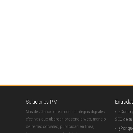
Soluciones PM
Entrada
¿Cómo p
Más de 20 años ofreciendo estrategias digitales
que abarcan presencia web, manejo
efectivas
SEO de tu
de redes sociales, publicidad en línea,
¿Por qu