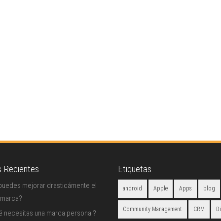
s Recientes
Etiquetas
uedes mejorar drasticámente el
android
Apple
Apps
blog
 marca?
Community Management
CRM
D
é necesitas una marca personal?