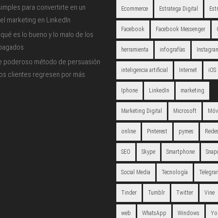
imples para convertirte en un
Ecommerce
Estratega Digital
Est
el marketing en LinkedIn
Facebook
Facebook Messenger
qué es lo bueno y lo malo de los
 pagados
herramienta
infografías
Instagra
e poderoso método de persuasión
inteligencia artificial
Internet
iOS
los clientes regresen por más
Iphone
LinkedIn
marketing
Marketing Digital
Microsoft
Móv
online
Pinterest
pymes
Redes
SEO
Skype
Smartphone
Snap
Social Media
Tecnología
Telegra
Tinder
Tumblr
Twitter
Vine
web
WhatsApp
Windows
Yo