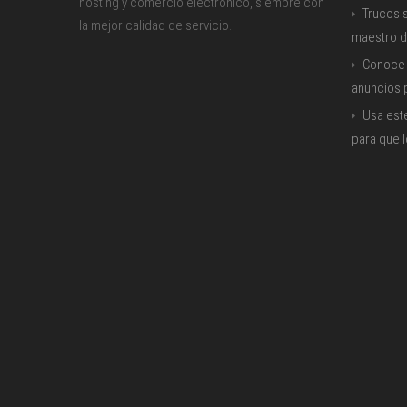
hosting y comercio electrónico, siempre con
Trucos s
la mejor calidad de servicio.
maestro d
Conoce 
anuncios
Usa est
para que 