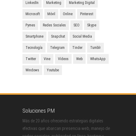
LinkedIn
Marketing
Marketing Digital
Microsoft
Móvil
Online
Pinterest
Pymes
Redes Sociales
SEO
Skype
Smartphone
Snapchat
Social Media
Tecnología
Telegram
Tinder
Tumblr
Twitter
Vine
Vídeos
Web
WhatsApp
Windows
Youtube
Soluciones PM
Más de 20 años ofreciendo estrategias digitales
que abarcan presencia web, manejo de
efectivas