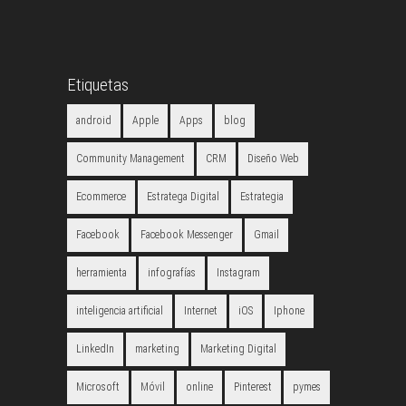
Etiquetas
android
Apple
Apps
blog
Community Management
CRM
Diseño Web
Ecommerce
Estratega Digital
Estrategia
Facebook
Facebook Messenger
Gmail
herramienta
infografías
Instagram
inteligencia artificial
Internet
iOS
Iphone
LinkedIn
marketing
Marketing Digital
Microsoft
Móvil
online
Pinterest
pymes