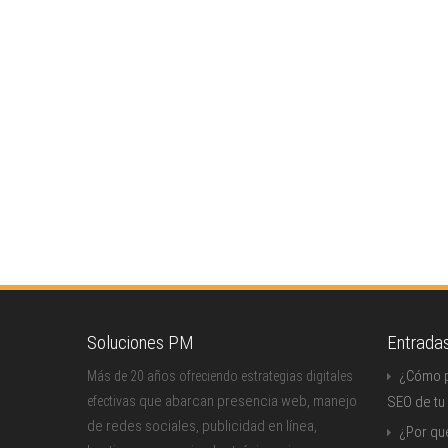
Soluciones PM
Entrada
¿Cómo p
Más de 20 años ofreciendo estrategias digitales
que abarcan presencia web, manejo
efectivas
SEO de tu
de redes sociales, publicidad en línea,
¿Por qu