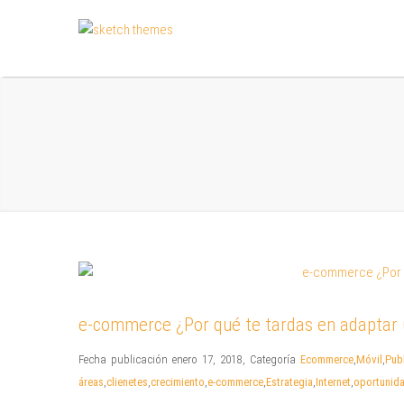
e-commerce ¿Por qué te tardas en adaptar
Fecha publicación enero 17, 2018
,
Categoría
Ecommerce
,
Móvil
,
Pub
áreas
,
clienetes
,
crecimiento
,
e-commerce
,
Estrategia
,
Internet
,
oportunid