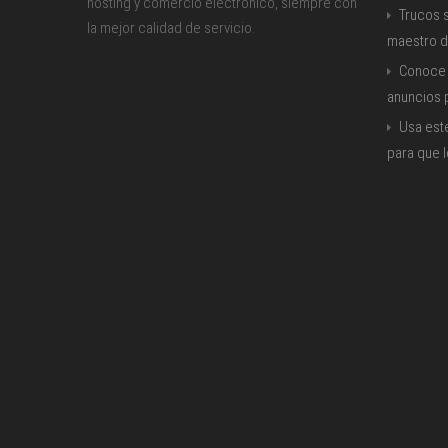
hosting y comercio electrónico, siempre con
Trucos s
la mejor calidad de servicio.
maestro d
Conoce 
anuncios
Usa est
para que 