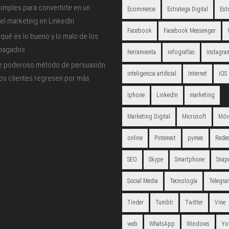
imples para convertirte en un
Ecommerce
Estratega Digital
Est
el marketing en LinkedIn
Facebook
Facebook Messenger
qué es lo bueno y lo malo de los
 pagados
herramienta
infografías
Instagra
e poderoso método de persuasión
inteligencia artificial
Internet
iOS
los clientes regresen por más
Iphone
LinkedIn
marketing
Marketing Digital
Microsoft
Móv
online
Pinterest
pymes
Redes
SEO
Skype
Smartphone
Snap
Social Media
Tecnología
Telegra
Tinder
Tumblr
Twitter
Vine
web
WhatsApp
Windows
Yo