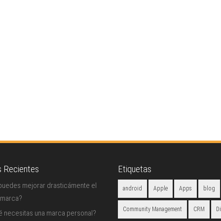
s Recientes
Etiquetas
uedes mejorar drasticámente el
android
Apple
Apps
blog
 marca?
Community Management
CRM
D
é necesitas una marca personal?