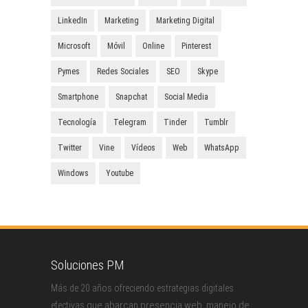
LinkedIn
Marketing
Marketing Digital
Microsoft
Móvil
Online
Pinterest
Pymes
Redes Sociales
SEO
Skype
Smartphone
Snapchat
Social Media
Tecnología
Telegram
Tinder
Tumblr
Twitter
Vine
Vídeos
Web
WhatsApp
Windows
Youtube
Soluciones PM
Más de 20 años ofreciendo estrategias digitales
que abarcan presencia web, manejo de
efectivas