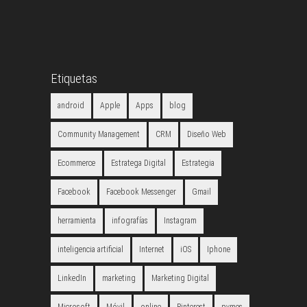
Etiquetas
android
Apple
Apps
blog
Community Management
CRM
Diseño Web
Ecommerce
Estratega Digital
Estrategia
Facebook
Facebook Messenger
Gmail
herramienta
infografías
Instagram
inteligencia artificial
Internet
iOS
Iphone
LinkedIn
marketing
Marketing Digital