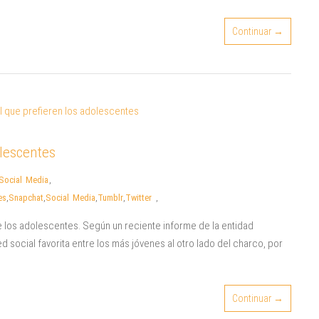
Continuar →
olescentes
Social Media
,
es
,
Snapchat
,
Social Media
,
Tumblr
,
Twitter
,
e los adolescentes. Según un reciente informe de la entidad
d social favorita entre los más jóvenes al otro lado del charco, por
Continuar →