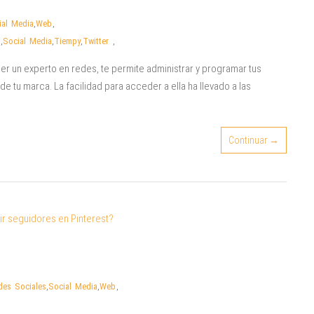
ial Media
,
Web
,
s
,
Social Media
,
Tiempy
,
Twitter
,
ser un experto en redes, te permite administrar y programar tus
e tu marca. La facilidad para acceder a ella ha llevado a las
Continuar →
des Sociales
,
Social Media
,
Web
,