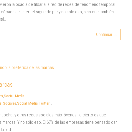
ieron la osadía de tildar a la red de redes de fenómeno temporal
 décadas el Internet sigue de pie y no solo eso, sino que también
stá…
Continuar →
marcas
es
,
Social Media
,
s Sociales
,
Social Media
,
Twitter
,
apchat y otras redes sociales más jóvenes, lo cierto es que
as marcas. Y no sólo eso. El 67% de las empresas tiene pensado dar
 la red…