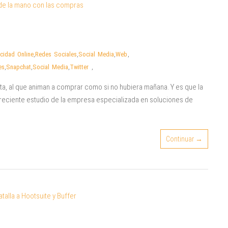
icidad Online
,
Redes Sociales
,
Social Media
,
Web
,
es
,
Snapchat
,
Social Media
,
Twitter
,
ta, al que animan a comprar como si no hubiera mañana. Y es que la
 reciente estudio de la empresa especializada en soluciones de
Continuar →