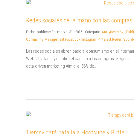
Redes sociales de la mano con las compras
Fecha publicación marzo 31, 2016
,
Categoría
Analytics
,
Móvil
,
Publ
Community Management
,
Facebook
,
Instagram
,
Pinterest
,
Redes Social
Las redes sociales abren paso al consumismo en el internau
Web 2.0 allana (y mucho) el camino a las compras. Según un
data-driven marketing Aimia, el 56% de…
Tiempy dará batalla a Hootsuite y Buffer