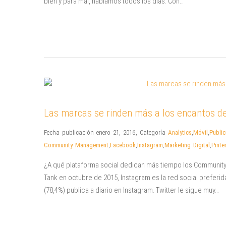
bien y para mal, hablamos todos los días. Con…
Las marcas se rinden más a los encantos de
Fecha publicación enero 21, 2016
,
Categoría
Analytics
,
Móvil
,
Public
Community Management
,
Facebook
,
Instagram
,
Marketing Digital
,
Pinte
¿A qué plataforma social dedican más tiempo los Community 
Tank en octubre de 2015, Instagram es la red social preferid
(78,4%) publica a diario en Instagram. Twitter le sigue muy…