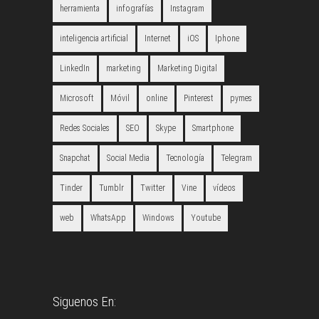
herramienta
infografías
Instagram
inteligencia artificial
Internet
iOS
Iphone
LinkedIn
marketing
Marketing Digital
Microsoft
Móvil
online
Pinterest
pymes
Redes Sociales
SEO
Skype
Smartphone
Snapchat
Social Media
Tecnología
Telegram
Tinder
Tumblr
Twitter
Vine
vídeos
web
WhatsApp
Windows
Youtube
Siguenos En: