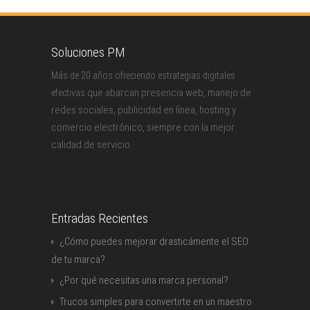
Soluciones PM
Más de 20 años ofreciendo estrategias digitales
que abarcan presencia web, manejo de
efectivas
redes sociales, publicidad en línea, hosting y
comercio electrónico, siempre con la mejor
calidad de servicio.
Entradas Recientes
¿Cómo puedes mejorar drasticámente el SEO
de tu marca?
¿Por qué necesitas una marca personal?
Trucos simples para convertirte en un maestro