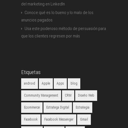
del marketing en LinkedIn
Conoce qué es lo bueno y lo malo de los
anuncios pagados
Usa este poderoso método de persuasión para
que los clientes regresen por más
Etiquetas
android
Apple
Apps
blog
Community Management
CRM
Diseño Web
Ecommerce
Estratega Digital
Estrategia
Facebook
Facebook Messenger
Gmail