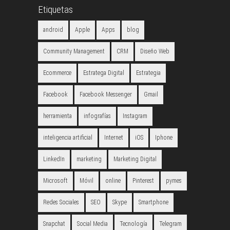
Etiquetas
android
Apple
Apps
blog
Community Management
CRM
Diseño Web
Ecommerce
Estratega Digital
Estrategia
Facebook
Facebook Messenger
Gmail
herramienta
infografías
Instagram
inteligencia artificial
Internet
iOS
Iphone
LinkedIn
marketing
Marketing Digital
Microsoft
Móvil
online
Pinterest
pymes
Redes Sociales
SEO
Skype
Smartphone
Snapchat
Social Media
Tecnología
Telegram