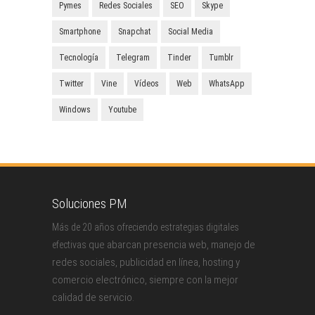
Pymes
Redes Sociales
SEO
Skype
Smartphone
Snapchat
Social Media
Tecnología
Telegram
Tinder
Tumblr
Twitter
Vine
Vídeos
Web
WhatsApp
Windows
Youtube
Soluciones PM
Más de 20 años ofreciendo estrategias digitales
que abarcan presencia web, manejo de
efectivas
redes sociales, publicidad en línea, hosting y
comercio electrónico, siempre con la mejor
calidad de servicio.