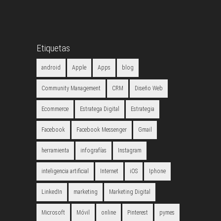
Etiquetas
android
Apple
Apps
blog
Community Management
CRM
Diseño Web
Ecommerce
Estratega Digital
Estrategia
Facebook
Facebook Messenger
Gmail
herramienta
infografías
Instagram
inteligencia artificial
Internet
iOS
Iphone
LinkedIn
marketing
Marketing Digital
Microsoft
Móvil
online
Pinterest
pymes