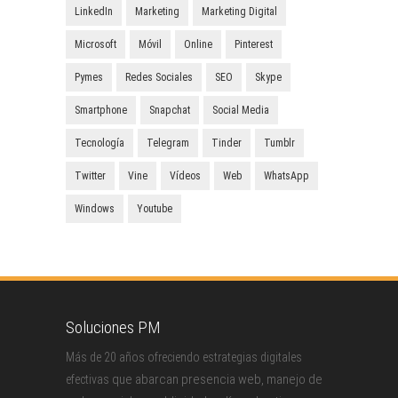
LinkedIn
Marketing
Marketing Digital
Microsoft
Móvil
Online
Pinterest
Pymes
Redes Sociales
SEO
Skype
Smartphone
Snapchat
Social Media
Tecnología
Telegram
Tinder
Tumblr
Twitter
Vine
Vídeos
Web
WhatsApp
Windows
Youtube
Soluciones PM
Más de 20 años ofreciendo estrategias digitales
que abarcan presencia web, manejo de
efectivas