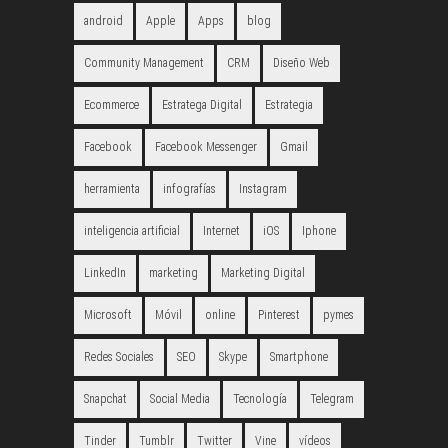
android
Apple
Apps
blog
Community Management
CRM
Diseño Web
Ecommerce
Estratega Digital
Estrategia
Facebook
Facebook Messenger
Gmail
herramienta
infografías
Instagram
inteligencia artificial
Internet
iOS
Iphone
LinkedIn
marketing
Marketing Digital
Microsoft
Móvil
online
Pinterest
pymes
Redes Sociales
SEO
Skype
Smartphone
Snapchat
Social Media
Tecnología
Telegram
Tinder
Tumblr
Twitter
Vine
vídeos