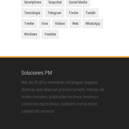
Smartphone
Snapchat
Social Media
Tecnología
Telegram
Tinder
Tumblr
Twitter
Vine
Vídeos
Web
WhatsApp
Windows
Youtube
Soluciones PM
Más de 20 años ofreciendo estrategias digitales
que abarcan presencia web, manejo de
efectivas
redes sociales, publicidad en línea, hosting y
comercio electrónico, siempre con la mejor
calidad de servicio.