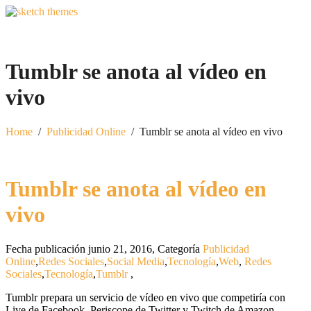
Tumblr se anota al vídeo en
vivo
Home
/
Publicidad Online
/
Tumblr se anota al vídeo en vivo
Tumblr se anota al vídeo en
vivo
Fecha publicación junio 21, 2016
,
Categoría
Publicidad
Online
,
Redes Sociales
,
Social Media
,
Tecnología
,
Web
,
Redes
Sociales
,
Tecnología
,
Tumblr
,
Tumblr prepara un servicio de vídeo en vivo que competiría con
Live de Facebook, Periscope de Twitter y Twitch de Amazon.