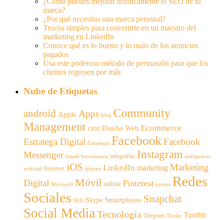
¿Cómo puedes mejorar drasticámente el SEO de tu
marca?
¿Por qué necesitas una marca personal?
Trucos simples para convertirte en un maestro del
marketing en LinkedIn
Conoce qué es lo bueno y lo malo de los anuncios
pagados
Usa este poderoso método de persuasión para que los
clientes regresen por más
Nube de Etiquetas
Community
android
Apps
Apple
blog
Management
Ecommerce
Diseño Web
CRM
Facebook
Estratega Digital
Facebook
Estrategia
Instagram
Messenger
infografías
Gmail
inteligencia
herramienta
iOS
Marketing
LinkedIn
marketing
Internet
artificial
Iphone
Redes
Móvil
Digital
Pinterest
online
Microsoft
pymes
Sociales
Snapchat
Smartphone
Skype
SEO
Social Media
Tecnología
Tumblr
Telegram
Tinder