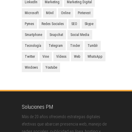
LinkedIn
Marketing
Marketing Digital
Microsoft
Móvil
Online
Pinterest
Pymes
Redes Sociales
SEO
Skype
Smartphone
Snapchat
Social Media
Tecnología
Telegram
Tinder
Tumblr
Twitter
Vine
Vídeos
Web
WhatsApp
Windows
Youtube
Soluciones PM
Más de 20 años ofreciendo estrategias digitales
que abarcan presencia web, manejo de
efectivas
redes sociales, publicidad en línea, hosting y