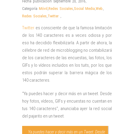
Fecha publicación septiembre 20, 2016
,
Categoría
Móvil
,
Redes Sociales
,
Social Media
,
Web
,
Redes Sociales
,
Twitter
,
Twitter
es consciente de que la famosa limitación
de los 140 caracteres es a veces odiosa y por
eso ha decidido flexibilizarla. A partir de ahora, la
célebre de red de microblogging no contabilizará
de los caracteres de las encuestas, las fotos, los
GIFs y lo vídeos incluidos en los tuits, por los que
estos podrán superar la barrera mágica de los
140 caracteres.
“Ya puedes hacer y decir más en un tweet. Desde
hoy fotos, vídeos, GIFs y encuestas no cuentan en
tus 140 caracteres”, anunciaba ayer la red social
del pajarito en un tweet.
Ya puedes hacer y decir más en un Tweet. Desde