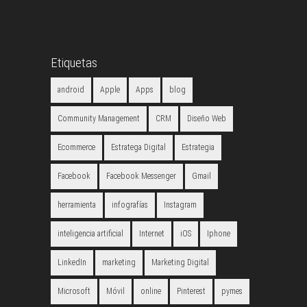
Etiquetas
android
Apple
Apps
blog
Community Management
CRM
Diseño Web
Ecommerce
Estratega Digital
Estrategia
Facebook
Facebook Messenger
Gmail
herramienta
infografías
Instagram
inteligencia artificial
Internet
iOS
Iphone
LinkedIn
marketing
Marketing Digital
Microsoft
Móvil
online
Pinterest
pymes