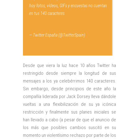
hoy fotos, vídeos, GIFs y encuestas no cuentan
en tus 140 caracteres
pic.twitter.com/AS7L1TOEJV
— Twitter España (@TwitterSpain)
19 de
septiembre de 2016
Desde que viera la luz hace 10 años Twitter ha
restringido desde siempre la longitud de sus
mensajes a los ya celebérrimos 140 caracteres.
Sin embargo, desde principios de este año la
compañía liderada por Jack Dorsey lleva dándole
vueltas a una flexibilización de su ya icónica
restricción y finalmente sus planes iniciales se
han llevado a cabo (a pesar de que el anuncio de
los más que posibles cambios suscitó en su
momento un violentísimo rechazo por parte de los