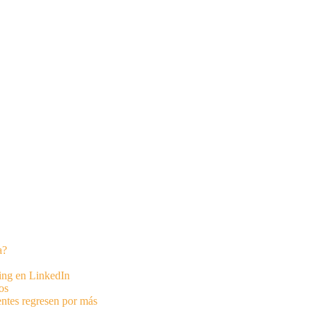
a?
ting en LinkedIn
os
entes regresen por más