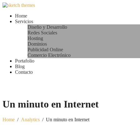
Home
Servicios
Diseño y Desarrollo
Redes Sociales
Hosting
Dominios
Publicidad Online
Comercio Electrónico
Portafolio
Blog
Contacto
Un minuto en Internet
Home
/
Analytics
/
Un minuto en Internet