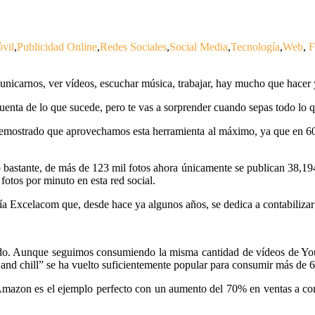
vil
,
Publicidad Online
,
Redes Sociales
,
Social Media
,
Tecnología
,
Web
,
F
municarnos, ver vídeos, escuchar música, trabajar, hay mucho que hacer
uenta de lo que sucede, pero te vas a sorprender cuando sepas todo lo q
 demostrado que aprovechamos esta herramienta al máximo, ya que en 
bastante, de más de 123 mil fotos ahora únicamente se publican 38,194 
otos por minuto en esta red social.
ía Excelacom que, desde hace ya algunos años, se dedica a contabilizar
nido. Aunque seguimos consumiendo la misma cantidad de vídeos de 
and chill” se ha vuelto suficientemente popular para consumir más de 6
Amazon es el ejemplo perfecto con un aumento del 70% en ventas a co