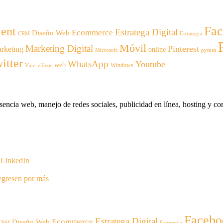
Fa
ent
Estratega Digital
Ecommerce
Diseño Web
CRM
Estrategia
Móvil
Marketing Digital
Pinterest
rketing
online
Microsoft
pymes
itter
WhatsApp
Youtube
web
Windows
Vine
vídeos
encia web, manejo de redes sociales, publicidad en línea, hosting y com
n LinkedIn
regresen por más
Facebo
Estratega Digital
Ecommerce
Diseño Web
CRM
Estrategia