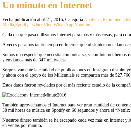
Un minuto en Internet
Fecha publicación abril 21, 2016
,
Categoría
Analytics
,
Ecommerce
,
Mó
Media
,
Spotify
,
Twitter
,
Vine
,
WhatsApp
,
Youtube
,
Cada día que pasa utilizamos Internet para más y más cosas, para co
A veces pasamos tanto tiempo en Internet que ni siquiera nos damos c
Somos una especie que necesita comunicarse, y con Internet hemos
y enviamos más de 347 mil tweets.
Sorpresivamente la cantidad de publicaciones en Instagram disminuyó 
y ahora con el apoyo de los Millennials se comparten más de 527,760 f
Estos datos fueron revelados por el más reciente estudio de la compañ
También aprovechamos el Internet para ver gran cantidad de conte
38 mil horas de música en Spotify en 60 segundos y ahora el “Netflix 
Nuestros dinero también se ha escapado cada vez más en Internet y 
en ventas por minuto.