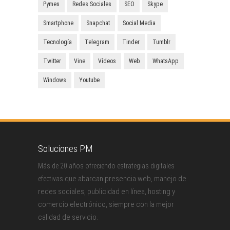
Pymes
Redes Sociales
SEO
Skype
Smartphone
Snapchat
Social Media
Tecnología
Telegram
Tinder
Tumblr
Twitter
Vine
Vídeos
Web
WhatsApp
Windows
Youtube
Soluciones PM
Más de 20 años ofreciendo estrategias digitales
que abarcan presencia web, manejo de
efectivas
redes sociales, publicidad en línea, hosting y
comercio electrónico, siempre con la mejor
calidad de servicio.