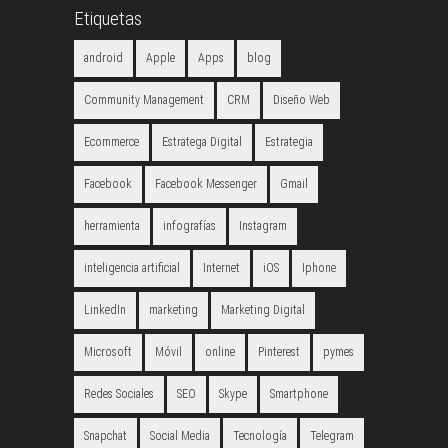
Etiquetas
android
Apple
Apps
blog
Community Management
CRM
Diseño Web
Ecommerce
Estratega Digital
Estrategia
Facebook
Facebook Messenger
Gmail
herramienta
infografías
Instagram
inteligencia artificial
Internet
iOS
Iphone
LinkedIn
marketing
Marketing Digital
Microsoft
Móvil
online
Pinterest
pymes
Redes Sociales
SEO
Skype
Smartphone
Snapchat
Social Media
Tecnología
Telegram