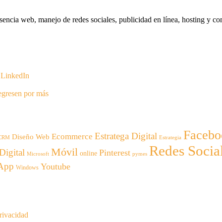
encia web, manejo de redes sociales, publicidad en línea, hosting y com
n LinkedIn
regresen por más
Facebo
Estratega Digital
Ecommerce
Diseño Web
CRM
Estrategia
Redes Socia
Móvil
Digital
Pinterest
online
Microsoft
pymes
App
Youtube
Windows
privacidad