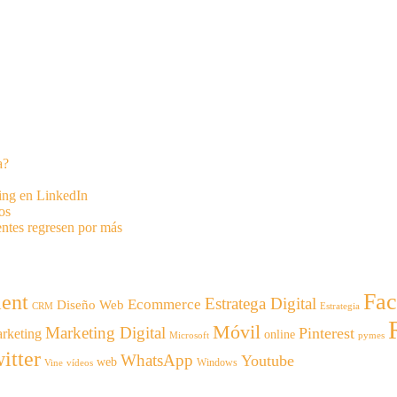
a?
ting en LinkedIn
os
entes regresen por más
Fa
ent
Estratega Digital
Ecommerce
Diseño Web
CRM
Estrategia
Móvil
Marketing Digital
Pinterest
rketing
online
Microsoft
pymes
itter
WhatsApp
Youtube
web
Windows
Vine
vídeos