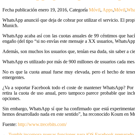
Fecha publicación enero 19, 2016
,
Categoría
Móvil
,
Apps
,
Móvil
,
Wha
WhatsApp anunció que deja de cobrar por utilizar el servicio. El pr
Munich.
WhatsApp acaba así con las cuotas anuales de 99 céntimos que hacía 
engaño (del tipo “si no envías este mensaje a XX usuarios, WhatsApp 
Además, son muchos los usuarios que, tenían esa duda, sin saber a cien
WhatsApp es utilizado por más de 900 millones de usuarios cada mes. 
No es que la cuota anual fuese muy elevada, pero el hecho de tener 
emergentes.
¿Va a soportar Facebook todo el coste de mantener WhatsApp? Por e
retira la cuota de uso anual, pero tampoco parece probable que incl
opciones.
Sin embargo, WhatsApp sí que ha confirmado que está experimentand
hemos desarrollado nada en este sentido”, ha reconocido Koum en M
Fuente:
http://www.trecebits.com/
←
Tumblr incorpora nuevas funciones para iOS
Facebook preparado 