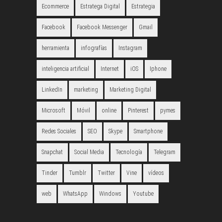
Ecommerce
Estratega Digital
Estrategia
Facebook
Facebook Messenger
Gmail
herramienta
infografías
Instagram
inteligencia artificial
Internet
iOS
Iphone
LinkedIn
marketing
Marketing Digital
Microsoft
Móvil
online
Pinterest
pymes
Redes Sociales
SEO
Skype
Smartphone
Snapchat
Social Media
Tecnología
Telegram
Tinder
Tumblr
Twitter
Vine
vídeos
web
WhatsApp
Windows
Youtube