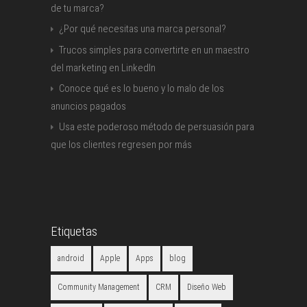
de tu marca?
¿Por qué necesitas una marca personal?
Trucos simples para convertirte en un maestro
del marketing en LinkedIn
Conoce qué es lo bueno y lo malo de los
anuncios pagados
Usa este poderoso método de persuasión para
que los clientes regresen por más
Etiquetas
android
Apple
Apps
blog
Community Management
CRM
Diseño Web