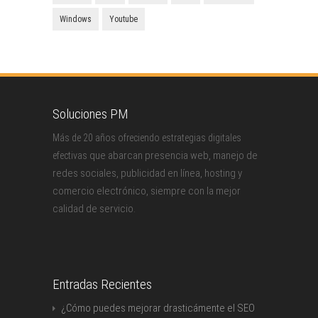
Windows
Youtube
Soluciones PM
Más de 20 años ofreciendo estrategias digitales
que abarcan presencia web, manejo de
efectivas
redes sociales, publicidad en línea, hosting y
comercio electrónico, siempre con la mejor
calidad de servicio.
Entradas Recientes
¿Cómo puedes mejorar drasticámente el SEO