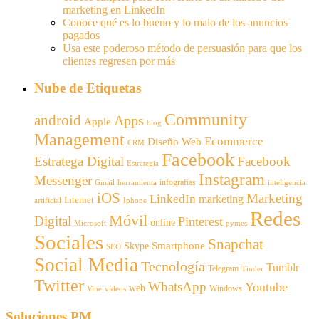
marketing en LinkedIn
Conoce qué es lo bueno y lo malo de los anuncios
pagados
Usa este poderoso método de persuasión para que los
clientes regresen por más
Nube de Etiquetas
Community
android
Apps
Apple
blog
Management
Ecommerce
Diseño Web
CRM
Facebook
Estratega Digital
Facebook
Estrategia
Instagram
Messenger
infografías
Gmail
inteligencia
herramienta
iOS
Marketing
LinkedIn
marketing
Internet
artificial
Iphone
Redes
Móvil
Digital
Pinterest
online
Microsoft
pymes
Sociales
Snapchat
Smartphone
Skype
SEO
Social Media
Tecnología
Tumblr
Telegram
Tinder
Twitter
WhatsApp
Youtube
web
Windows
Vine
vídeos
Soluciones PM