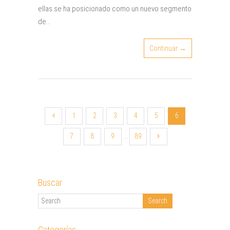
ellas se ha posicionado como un nuevo segmento
de…
Continuar →
1
2
3
4
5
6
7
8
9
...
89
Buscar
Categorías