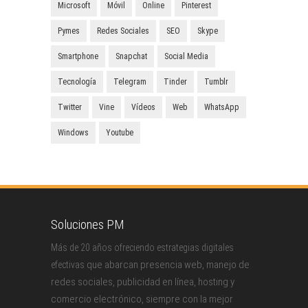
Microsoft
Móvil
Online
Pinterest
Pymes
Redes Sociales
SEO
Skype
Smartphone
Snapchat
Social Media
Tecnología
Telegram
Tinder
Tumblr
Twitter
Vine
Vídeos
Web
WhatsApp
Windows
Youtube
Soluciones PM
Más de 20 años ofreciendo estrategias digitales
que abarcan presencia web, manejo de
efectivas
redes sociales, publicidad en línea, hosting y
comercio electrónico, siempre con la mejor