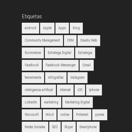
Etiquetas
android
Apple
Apps
blog
Community Management
CRM
Diseño Web
Ecommerce
Estratega Digital
Estrategia
Facebook
Facebook Messenger
Gmail
herramienta
infografías
Instagram
inteligencia artificial
Internet
iOS
Iphone
LinkedIn
marketing
Marketing Digital
Microsoft
Móvil
online
Pinterest
pymes
Redes Sociales
SEO
Skype
Smartphone