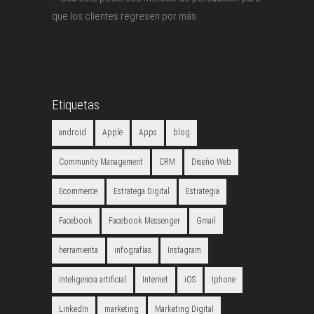
que los clientes regresen por más
Etiquetas
android
Apple
Apps
blog
Community Management
CRM
Diseño Web
Ecommerce
Estratega Digital
Estrategia
Facebook
Facebook Messenger
Gmail
herramienta
infografías
Instagram
inteligencia artificial
Internet
iOS
Iphone
LinkedIn
marketing
Marketing Digital