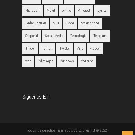
Microsoft
Móvil
online
Pinterest
pymes
Redes Sociales
SEO
Skype
Smartphone
Snapchat
Social Media
Tecnología
Telegram
Tinder
Tumblr
Twitter
Vine
vídeos
web
WhatsApp
Windows
Youtube
Siguenos En:
Todos los derechos reservados. Soluciones PM © 2022 -