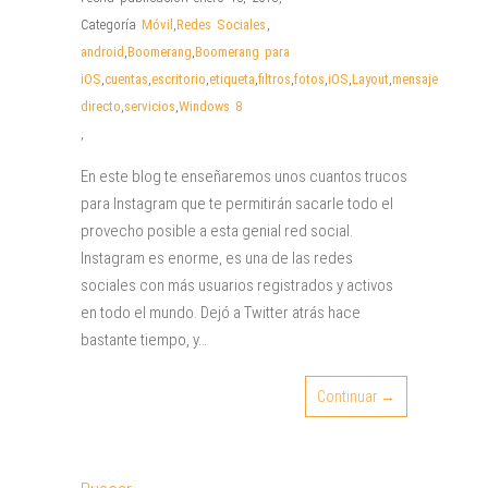
Categoría
Móvil
,
Redes Sociales
,
android
,
Boomerang
,
Boomerang para
iOS
,
cuentas
,
escritorio
,
etiqueta
,
filtros
,
fotos
,
iOS
,
Layout
,
mensaje
directo
,
servicios
,
Windows 8
,
En este blog te enseñaremos unos cuantos trucos
para Instagram que te permitirán sacarle todo el
provecho posible a esta genial red social.
Instagram es enorme, es una de las redes
sociales con más usuarios registrados y activos
en todo el mundo. Dejó a Twitter atrás hace
bastante tiempo, y…
Continuar →