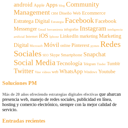
Community
android
Apps
Apple
blog
Management
Ecommerce
Diseño Web
CRM
Facebook
Estratega Digital
Facebook
Estrategia
Instagram
Messenger
infografías
Gmail
inteligencia
herramienta
iOS
Marketing
LinkedIn
marketing
Internet
artificial
Iphone
Redes
Móvil
Digital
Pinterest
online
Microsoft
pymes
Sociales
Snapchat
Smartphone
Skype
SEO
Social Media
Tecnología
Tumblr
Telegram
Tinder
Twitter
WhatsApp
Youtube
web
Windows
Vine
vídeos
Soluciones PM
que abarcan
Más de 20 años ofreciendo estrategias digitales efectivas
presencia web, manejo de redes sociales, publicidad en línea,
hosting y comercio electrónico, siempre con la mejor calidad de
servicio.
Entradas recientes