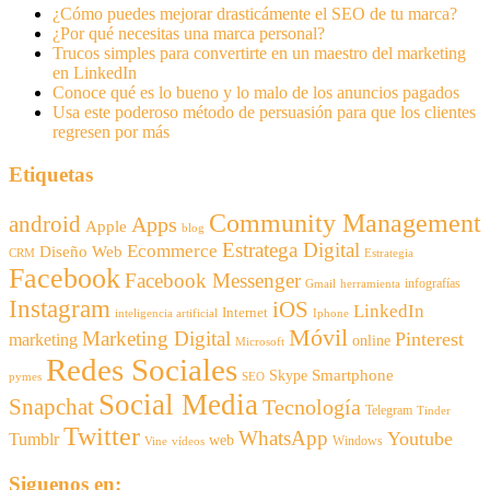
¿Cómo puedes mejorar drasticámente el SEO de tu marca?
¿Por qué necesitas una marca personal?
Trucos simples para convertirte en un maestro del marketing
en LinkedIn
Conoce qué es lo bueno y lo malo de los anuncios pagados
Usa este poderoso método de persuasión para que los clientes
regresen por más
Etiquetas
Community Management
android
Apps
Apple
blog
Estratega Digital
Ecommerce
Diseño Web
CRM
Estrategia
Facebook
Facebook Messenger
infografías
Gmail
herramienta
Instagram
iOS
LinkedIn
Internet
inteligencia artificial
Iphone
Móvil
Marketing Digital
Pinterest
marketing
online
Microsoft
Redes Sociales
Smartphone
Skype
pymes
SEO
Social Media
Snapchat
Tecnología
Telegram
Tinder
Twitter
WhatsApp
Youtube
Tumblr
web
Windows
Vine
vídeos
Siguenos en: