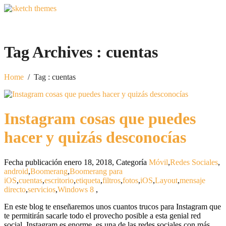
Tag Archives :
cuentas
Home
/
Tag : cuentas
Instagram cosas que puedes
hacer y quizás desconocías
Fecha publicación enero 18, 2018
,
Categoría
Móvil
,
Redes Sociales
,
android
,
Boomerang
,
Boomerang para
iOS
,
cuentas
,
escritorio
,
etiqueta
,
filtros
,
fotos
,
iOS
,
Layout
,
mensaje
directo
,
servicios
,
Windows 8
,
En este blog te enseñaremos unos cuantos trucos para Instagram que
te permitirán sacarle todo el provecho posible a esta genial red
social. Instagram es enorme, es una de las redes sociales con más