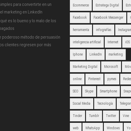
imples para convertirte en un
Ecommerce
Estratega Digital
Est
el marketing en LinkedIn
Facebook
Facebook Messenger
qué es lo bueno y lo malo de los
 pagados
herramienta
infografías
Instagra
e poderoso método de persuasión
inteligencia artificial
Internet
iOS
los clientes regresen por más
Iphone
LinkedIn
marketing
Marketing Digital
Microsoft
Móv
online
Pinterest
pymes
Redes
SEO
Skype
Smartphone
Snap
Social Media
Tecnología
Telegra
Tinder
Tumblr
Twitter
Vine
web
WhatsApp
Windows
Yo