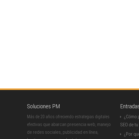
Soluciones PM
Entrada
¿Cómo p
Más de 20 años ofreciendo estrategias digitales
que abarcan presencia web, manejo
efectivas
SEO de tu
de redes sociales, publicidad en línea,
¿Por qu