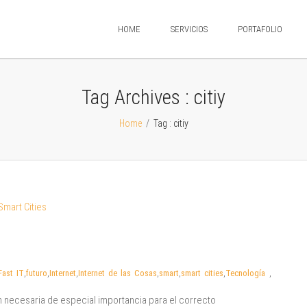
HOME
SERVICIOS
PORTAFOLIO
Tag Archives :
citiy
Home
/
Tag : citiy
Fast IT
,
futuro
,
Internet
,
Internet de las Cosas
,
smart
,
smart cities
,
Tecnología
,
ón necesaria de especial importancia para el correcto