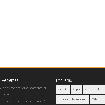
s Recientes
Etiquetas
uedes mejorar drasticámente el
android
Apple
Apps
blog
 marca?
Community Management
CRM
D
é necesitas una marca personal?