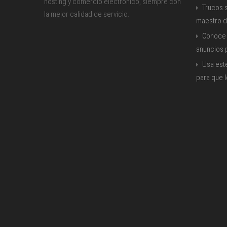
hosting y comercio electrónico, siempre con
Trucos s
la mejor calidad de servicio.
maestro d
Conoce 
anuncios
Usa est
para que 