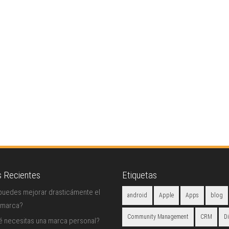
s Recientes
Etiquetas
uedes mejorar drasticámente el
android
Apple
Apps
blog
 marca?
Community Management
CRM
D
é necesitas una marca personal?