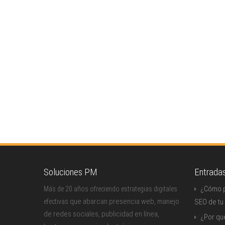
Soluciones PM
Entrada
¿Cómo p
Más de 20 años ofreciendo estrategias digitales
que abarcan presencia web, manejo
efectivas
SEO de tu
de redes sociales, publicidad en línea,
¿Por qu