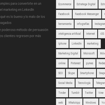
imples para convertirte en un
Ecommerce
Estratega Digital
Est
el marketing en LinkedIn
Facebook
Facebook Messenger
qué es lo bueno y lo malo de los
 pagados
herramienta
infografías
Instagra
e poderoso método de persuasión
inteligencia artificial
Internet
iOS
los clientes regresen por más
Iphone
LinkedIn
marketing
Marketing Digital
Microsoft
Móv
online
Pinterest
pymes
Redes
SEO
Skype
Smartphone
Snap
Social Media
Tecnología
Telegra
Tinder
Tumblr
Twitter
Vine
web
WhatsApp
Windows
Yo