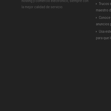
hosting y comercio electrónico, siempre con
Trucos s
la mejor calidad de servicio.
maestro d
Conoce 
anuncios
Usa est
para que 