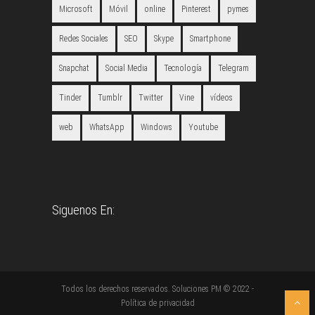
Microsoft
Móvil
online
Pinterest
pymes
Redes Sociales
SEO
Skype
Smartphone
Snapchat
Social Media
Tecnología
Telegram
Tinder
Tumblr
Twitter
Vine
vídeos
web
WhatsApp
Windows
Youtube
Siguenos En:
Todos los derechos reservados. Soluciones PM © 2022 -
Política de privacidad