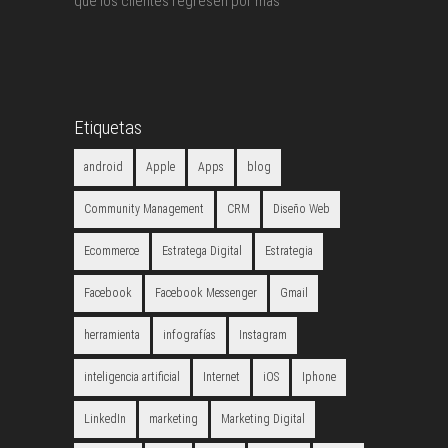
que los clientes regresen por más
Etiquetas
android
Apple
Apps
blog
Community Management
CRM
Diseño Web
Ecommerce
Estratega Digital
Estrategia
Facebook
Facebook Messenger
Gmail
herramienta
infografías
Instagram
inteligencia artificial
Internet
iOS
Iphone
LinkedIn
marketing
Marketing Digital