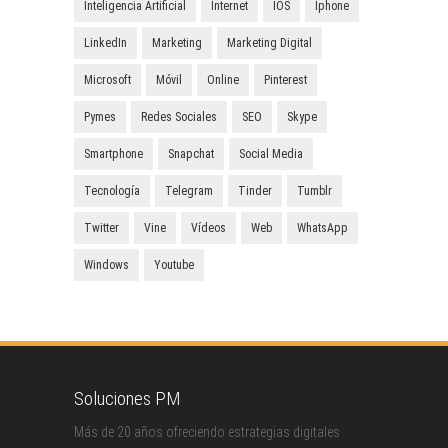
Inteligencia Artificial
Internet
IOS
Iphone
LinkedIn
Marketing
Marketing Digital
Microsoft
Móvil
Online
Pinterest
Pymes
Redes Sociales
SEO
Skype
Smartphone
Snapchat
Social Media
Tecnología
Telegram
Tinder
Tumblr
Twitter
Vine
Vídeos
Web
WhatsApp
Windows
Youtube
Soluciones PM
Más de 20 años ofreciendo estrategias digitales