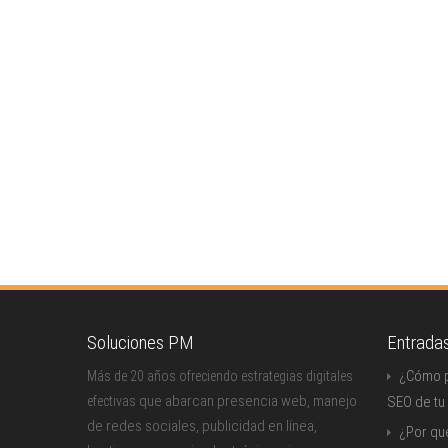
Soluciones PM
Entrada
¿Cómo p
Más de 20 años ofreciendo estrategias digitales
que abarcan presencia web, manejo
efectivas
SEO de tu
de redes sociales, publicidad en línea,
¿Por qu