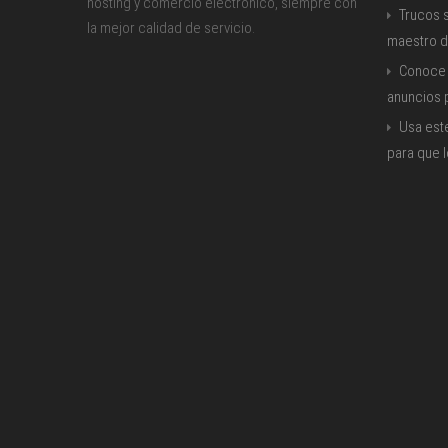
hosting y comercio electrónico, siempre con
Trucos s
la mejor calidad de servicio.
maestro d
Conoce 
anuncios
Usa est
para que 