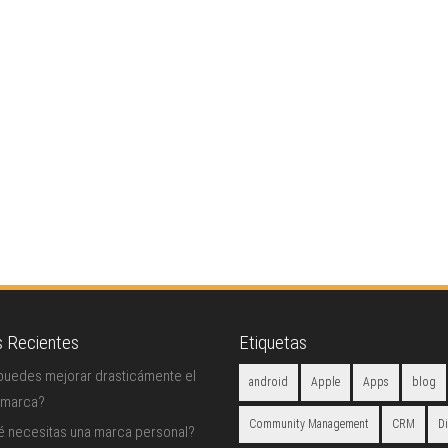
s Recientes
Etiquetas
uedes mejorar drasticámente el
android
Apple
Apps
blog
 marca?
Community Management
CRM
D
é necesitas una marca personal?