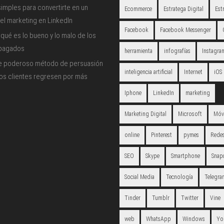
imples para convertirte en un
Ecommerce
Estratega Digital
Est
el marketing en LinkedIn
Facebook
Facebook Messenger
qué es lo bueno y lo malo de los
 pagados
herramienta
infografías
Instagra
e poderoso método de persuasión
inteligencia artificial
Internet
iOS
los clientes regresen por más
Iphone
LinkedIn
marketing
Marketing Digital
Microsoft
Móv
online
Pinterest
pymes
Redes
SEO
Skype
Smartphone
Snap
Social Media
Tecnología
Telegra
Tinder
Tumblr
Twitter
Vine
web
WhatsApp
Windows
Yo