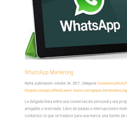
WhatsApp Marketing
Fecha publicación octubre 24, 2017
,
Categoría
Ecommerce
,
Móvil
,
P
bloqueo
,
consejos
,
difundir
,
envío masivo
,
estragegias
,
herramientas
,
leg
La delgada línea entre una conversación personal y una p
amigable y reservado. Libre de pautas e interrupciones mole
contactos; lo que se traduce para una marca: una fuente de