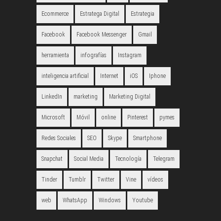
Ecommerce
Estratega Digital
Estrategia
Facebook
Facebook Messenger
Gmail
herramienta
infografías
Instagram
inteligencia artificial
Internet
iOS
Iphone
LinkedIn
marketing
Marketing Digital
Microsoft
Móvil
online
Pinterest
pymes
Redes Sociales
SEO
Skype
Smartphone
Snapchat
Social Media
Tecnología
Telegram
Tinder
Tumblr
Twitter
Vine
vídeos
web
WhatsApp
Windows
Youtube