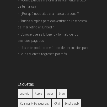
¿Cómo puedes mejorar drasticámente el SEO
de tu marca?
¿Por qué necesitas una marca personal?
Trucos simples para convertirte en un maestro
del marketing en LinkedIn
Conoce qué es lo bueno y lo malo de los
anuncios pagados
Usa este poderoso método de persuasión para
que los clientes regresen por más
Etiquetas
android
Apple
Apps
blog
Community Management
CRM
Diseño Web