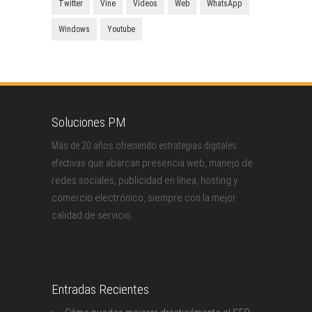
Twitter
Vine
Vídeos
Web
WhatsApp
Windows
Youtube
Soluciones PM
Más de 20 años ofreciendo estrategias digitales
que abarcan presencia web, manejo de
efectivas
redes sociales, publicidad en línea, hosting y
comercio electrónico, siempre con la mejor
calidad de servicio.
Entradas Recientes